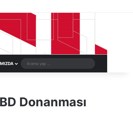
Facebook
X
LinkedIn
YouTube
Instagram
Telegram
Kayıt Ol
Rastgele Ma
Arama
IMIZDA
yap
...
: ABD Donanması