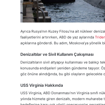
Ayrıca Rusya’nın Kuzey Filosu’na ait nükleer deniza
faaliyetlerini artırırken, ABD de yaz aylarında
Triden
açıklarına gönderdi. Bu adım, Moskova’ya yönelik bi
Denizaltılar ve Sivil Kullanım Çakışması
Denizaltıların sivil altyapıyı kullanması ve balıkçı 
konusunda endişeleri yeniden gündeme taşıyor. Öze
göz önüne alındığında, bu gibi olayların gelecekte d
USS Virginia Hakkında
USS Virginia, ABD Donanması’nın Virginia sınıfı nükle
yılında hizmete giren denizaltı, modern muharebe tek
hedeflerine karşı çok yönlü operasyonlar gerçekleşt