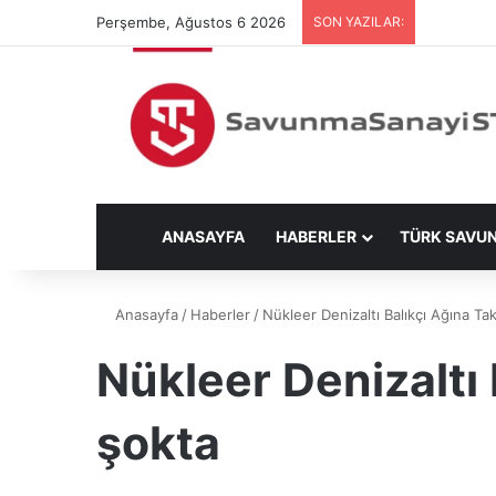
Perşembe, Ağustos 6 2026
SON YAZILAR:
ANASAYFA
HABERLER
TÜRK SAVU
Anasayfa
/
Haberler
/
Nükleer Denizaltı Balıkçı Ağına T
Nükleer Denizaltı
şokta