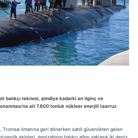
r balıkçı teknesi, şimdiye kadarki en ilginç ve
onanması’na ait 7.800 tonluk nükleer enerjili taarruz
n, Tromsø limanına geri dönerken sahil güvenlikten gelen
venlik ekipleri, denizaltının balıkçı ağını yaklaşık iki deniz