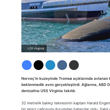
USS Virginia
Facebook
X
LinkedIn
VKontakte
E-Posta ile paylaş
Norveç’in kuzeyinde Tromsø açıklarında avlanan bi
beklenmedik avını gerçekleştirdi. Ağlarına, ABD D
denizaltısı USS Virginia takıldı.
32 metrelik balıkçı teknesinin kaptanı Harald Enge
bir telsiz çağrısıyla durumdan haberdar oldu. Sahil gü