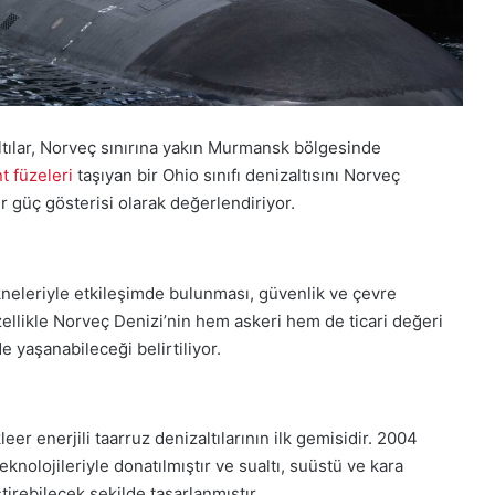
ltılar, Norveç sınırına yakın Murmansk bölgesinde
t füzeleri
taşıyan bir Ohio sınıfı denizaltısını Norveç
r güç gösterisi olarak değerlendiriyor.
tekneleriyle etkileşimde bulunması, güvenlik ve çevre
llikle Norveç Denizi’nin hem askeri hem de ticari değeri
e yaşanabileceği belirtiliyor.
er enerjili taarruz denizaltılarının ilk gemisidir. 2004
nolojileriyle donatılmıştır ve sualtı, suüstü ve kara
irebilecek şekilde tasarlanmıştır.