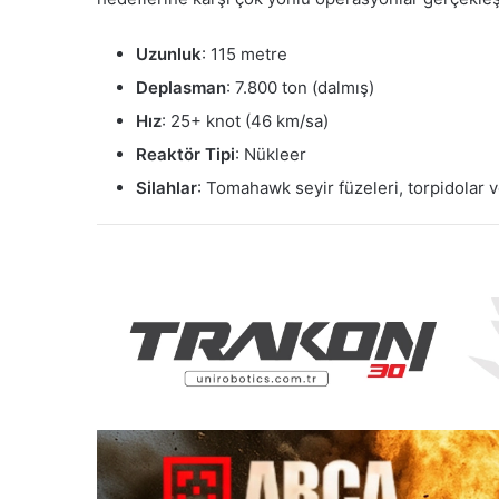
Uzunluk
: 115 metre
Deplasman
: 7.800 ton (dalmış)
Hız
: 25+ knot (46 km/sa)
Reaktör Tipi
: Nükleer
Silahlar
: Tomahawk seyir füzeleri, torpidolar 