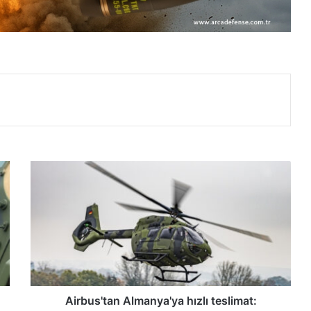
A
i
r
b
u
s
'
t
a
n
Airbus'tan Almanya'ya hızlı teslimat: