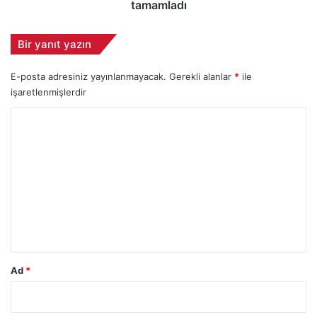
a
C
tamamladı
p
-
t
1
Bir yanıt yazın
ı
3
5
E-posta adresiniz yayınlanmayacak.
Gerekli alanlar
*
ile
B
O
işaretlenmişlerdir
W
Y
S
T
o
I
r
G
y
u
ü
m
k
*
s
e
l
t
Ad
*
m
e
l