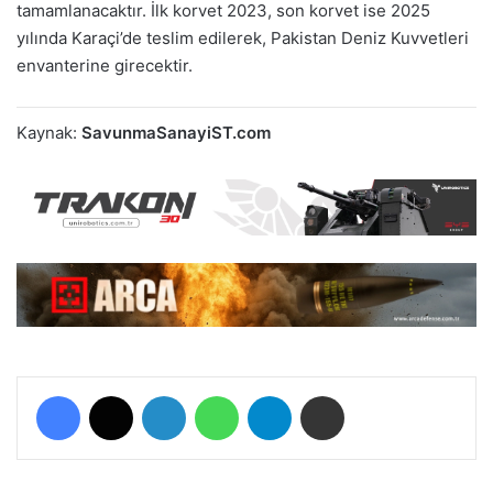
tamamlanacaktır. İlk korvet 2023, son korvet ise 2025
yılında Karaçi’de teslim edilerek, Pakistan Deniz Kuvvetleri
envanterine girecektir.
Kaynak:
SavunmaSanayiST.com
Facebook
X
LinkedIn
WhatsApp
Telegram
E-Posta ile paylaş