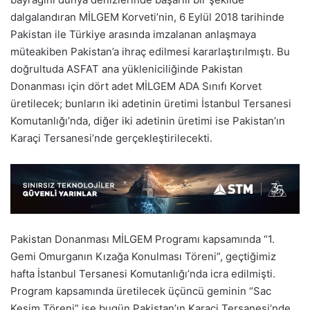
dalgalandıran MİLGEM Korveti’nin, 6 Eylül 2018 tarihinde
Pakistan ile Türkiye arasında imzalanan anlaşmaya
müteakiben Pakistan’a ihraç edilmesi kararlaştırılmıştı. Bu
doğrultuda ASFAT ana yükleniciliğinde Pakistan
Donanması için dört adet MİLGEM ADA Sınıfı Korvet
üretilecek; bunların iki adetinin üretimi İstanbul Tersanesi
Komutanlığı’nda, diğer iki adetinin üretimi ise Pakistan’ın
Karaçi Tersanesi’nde gerçekleştirilecekti.
Pakistan Donanması MİLGEM Programı kapsamında “1.
Gemi Omurganın Kızağa Konulması Töreni”, geçtiğimiz
hafta İstanbul Tersanesi Komutanlığı’nda icra edilmişti.
Program kapsamında üretilecek üçüncü geminin “Sac
Kesim Töreni” ise bugün Pakistan’ın Karaçi Tersanesi’nde