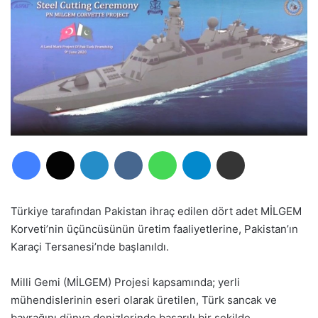
Facebook
X
LinkedIn
VKontakte
WhatsApp
Telegram
E-Posta ile paylaş
Türkiye tarafından Pakistan ihraç edilen dört adet MİLGEM
Korveti’nin üçüncüsünün üretim faaliyetlerine, Pakistan’ın
Karaçi Tersanesi’nde başlanıldı.
Milli Gemi (MİLGEM) Projesi kapsamında; yerli
mühendislerinin eseri olarak üretilen, Türk sancak ve
bayrağını dünya denizlerinde başarılı bir şekilde