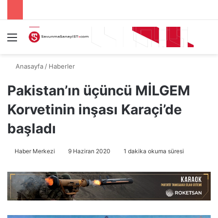
Menü
A
Anasayfa
/
Haberler
Pakistan’ın üçüncü MİLGEM
Korvetinin inşası Karaçi’de
başladı
Haber Merkezi
9 Haziran 2020
1 dakika okuma süresi