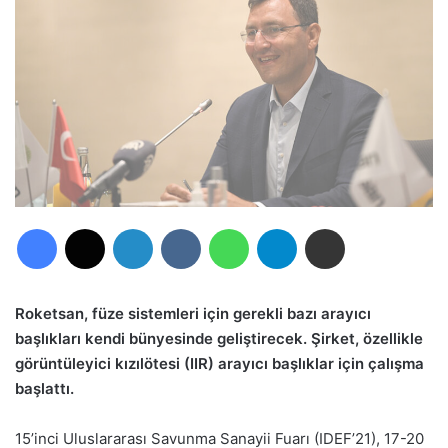
Facebook
X
LinkedIn
VKontakte
WhatsApp
Telegram
E-Posta ile paylaş
Roketsan, füze sistemleri için gerekli bazı arayıcı
başlıkları kendi bünyesinde geliştirecek. Şirket, özellikle
görüntüleyici kızılötesi (IIR) arayıcı başlıklar için çalışma
başlattı.
15’inci Uluslararası Savunma Sanayii Fuarı (IDEF’21), 17-20