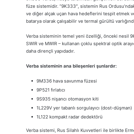
füze sistemidir. “9K333″, sistemin Rus Ordusu’ndaki 
ve diğer alçak uçan hava hedeflerini tespit etmek v
batarya olarak çalışabilir ve termal gürültü varlığı
Verba sisteminin temel yeni özelliği, önceki nesil 9
SWIR ve MWIR – kullanan çoklu spektral optik arayıcı
daha dirençli yapıdadır.
Verba sisteminin ana bileşenleri şunlardır:
9M336 hava savunma füzesi
9P521 fırlatıcı
9S935 nişancı otomasyon kiti
1L229V yer tabanlı sorgulayıcı (dost-düşman)
1L122 kompakt radar dedektörü
Verba sistemi, Rus Silahlı Kuvvetleri ile birlikte Er