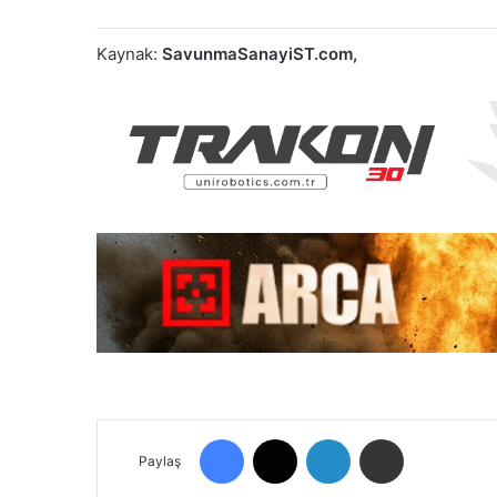
Kaynak:
SavunmaSanayiST.com,
Facebook
X
LinkedIn
E-Posta ile paylaş
Paylaş