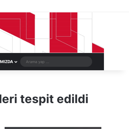
Facebook
X
LinkedIn
YouTube
Instagram
Telegram
Kayıt Ol
Rastgele Ma
Arama
IMIZDA
yap
...
ri tespit edildi