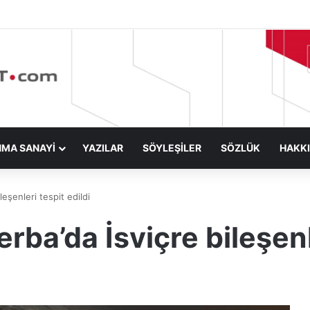
NMA SANAYİ
YAZILAR
SÖYLEŞİLER
SÖZLÜK
HAKK
eşenleri tespit edildi
a’da İsviçre bileşenle