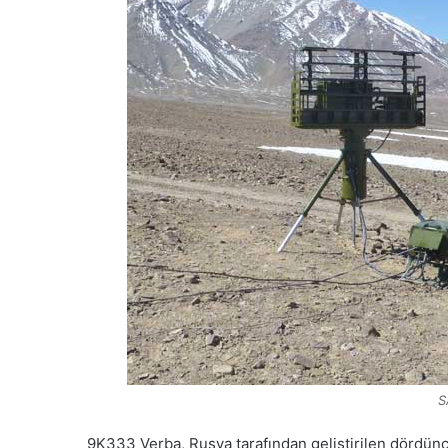
S
9K333 Verba, Rusya tarafından geliştirilen dördün