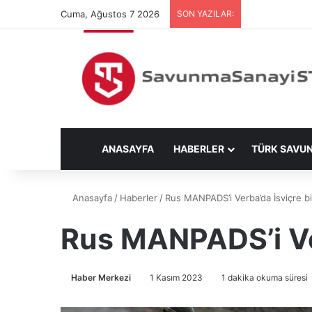
Cuma, Ağustos 7 2026
SON YAZILAR:
ANASAYFA
HABERLER
TÜRK SAVU
Anasayfa
/
Haberler
/
Rus MANPADS’i Verba’da İsviçre bil
Rus MANPADS’i Verb
Haber Merkezi
1 Kasım 2023
1 dakika okuma süresi