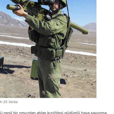
A-25 Verba
cü nesil bir omuzdan atılan kızılötesi güdümlü hava savunma