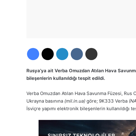
Facebook
X
LinkedIn
VKontakte
E-Posta ile paylaş
Rusya’ya ait Verba Omuzdan Atılan Hava Savunma
bileşenlerin kullanıldığı tespit edildi.
Verba Omuzdan Atılan Hava Savunma Füzesi, Rus Ordu
Ukrayna basınına
(mil.in.ua)
göre; 9K333 Verba
(NA
İsviçre yapımı elektronik bileşenlerin kullanıldığı tes