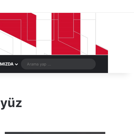
Facebook
X
LinkedIn
YouTube
Instagram
Telegram
Kayıt Ol
Rastgele Ma
Arama
IMIZDA
yap
...
ryüz