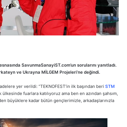
nasında SavunmaSanayiST.com’un sorularını yanıtladı.
rkateyn ve Ukrayna MİLGEM Projeleri’ne değindi.
delere yer verildi: “
TEKNOFEST’in ilk
başından
beri
STM
k
ülkesinde
fuarlara
katılıyoruz
ama
ben
en
azından
şahsım,
den
büyüklere
kadar
bütün
gençlerimizle,
arkadaşlarınızla