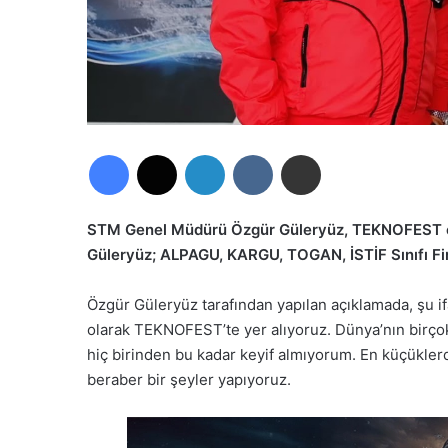
Facebook
X
LinkedIn
VKontakte
E-Posta ile paylaş
STM Genel Müdürü Özgür Güleryüz, TEKNOFEST es
Güleryüz; ALPAGU, KARGU, TOGAN, İSTİF Sınıfı Fi
Özgür Güleryüz tarafından yapılan açıklamada, şu ifa
olarak
TEKNOFEST’te
yer
alıyoruz
.
D
ünya’nın
birço
hiç birinden
bu
kadar
keyif
almıyorum.
E
n
küçükler
beraber
bir
şeyler
yapıyoruz
.