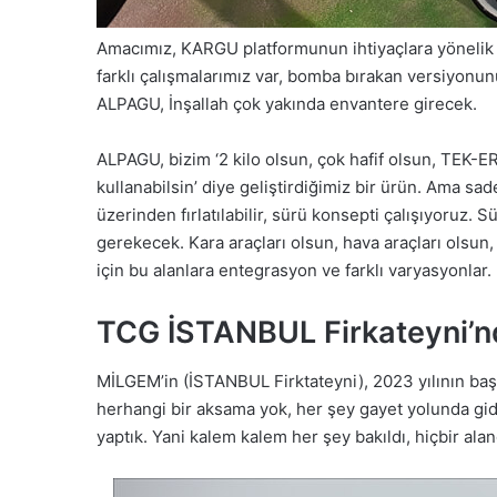
A
macımız, KARGU platformunun
ihtiyaçlara yönelik
farklı
çalışmalarımız
var,
bomba
bırakan
versiyonun
ALPAGU, İnşallah
çok
yakında
envantere
girecek.
ALPAGU,
bizim
‘2
kilo
olsun,
çok
hafif
olsun,
TEK-E
kullanabilsin’
diye
geliştirdiğimiz
bir ürün. A
ma
sad
üzerinden
fırlatılabilir,
sürü
konsepti
çalışıyoruz
.
S
gerekecek. Kara
araçları
olsun,
hava
araçları
olsun,
için
bu
alanlara
entegrasyon
ve
farklı varyasyonlar.
TCG İSTANBUL Firkateyni’
MİLGEM’in (İSTANBUL Firktateyni),
2023
yılının
baş
herhangi
bir
aksama
yok, her
şey
gayet
yolunda
gid
yaptık.
Yani
kalem
kalem
her
şey bakıldı,
hiçbir
alan