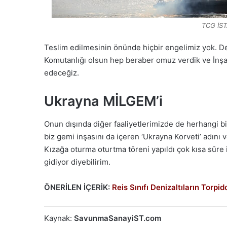
TCG İST
Teslim
edilmesinin önünde
hiçbir
engelimiz
yok.
De
Komutanlığı olsun
hep
beraber
omuz
verdik
ve
İnşa
edeceğiz.
Ukrayna MİLGEM’i
Onun dışında diğer
faaliyetlerimizde
de
herhangi
bi
biz gemi inşasını da içeren ‘Ukrayna Korveti’
adını
v
Kızağa
oturma
oturtma
töreni
yapıldı
çok
kısa
süre
gidiyor
diyebilirim.
ÖNERİLEN İÇERİK:
Reis Sınıfı Denizaltıların Torpi
Kaynak:
SavunmaSanayiST.com