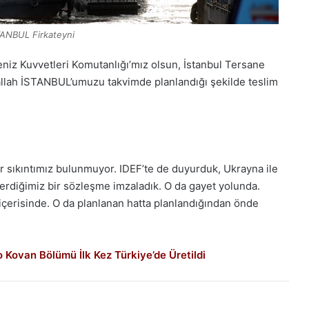
ANBUL Firkateyni
niz
Kuvvetleri
Komutanlığı’mız olsun
,
İstanbul
Tersane
llah İSTANBUL’umuzu
takvimde
planlandığı
şekilde
teslim
r
sıkıntımız
bulunmuyor.
IDEF’te de duyurduk, Ukrayna ile
erdiğimiz
bir
sözleşme
imzaladık.
O
da
gayet
yolunda.
içerisinde.
O
da
planlanan
hatta
planlandığından
önde
do Kovan Bölümü İlk Kez Türkiye’de Üretildi