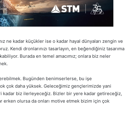
mız
ne
kadar
küçükler
ise
o
kadar
hayal
dünyaları
zengin
ve
oruz. Kendi dronlarınızı tasarlayın, en beğendiğiniz tasarıma
kabiliyor.
Burada
en
temel
amacımız;
onlara
biz
neler
mek.
erebilmek.
Bugünden
benimserlerse,
bu
işe
ok
çok
daha
yüksek.
Geleceğimiz
gençlerimiz
de
yani
i
kadar
biz
ilerleyeceğiz. B
izler
bir
yere
kadar
getireceğiz,
r
erken
olursa
da
onları
motive
etmek
bizim
için
çok