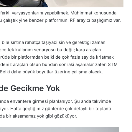
farklı
varyasyonlarını
yapabilmek.
M
ühimmat
konusunda
u
çalıştık y
ine
benzer platformun,
RF arayıcı başlığımız var.
R
bile
sırtına
rahatça
taşıyabilsin
ve
gerektiği
zaman
ece
tek
kullanım
senaryosu
bu
değil;
ka
ra
araçları
ürüde
bir platformdan
belki
de çok
fazla
sayıda
fırlatmak
deniz
araçları
olsun
bundan
sonraki
aşamalar
zaten
STM
Belki
daha
büyük
boyutlar
üzerine
çalışma
olacak.
nde Gecikme Yok
ında
envantere
girmesi
planlanıyor. Ş
u
anda
takvimde
iyor.
Hatta
geçtiğimiz
günlerde
çok
detaylı
bir
toplantı
da
bir
aksamamız
yok
gibi
gözüküyor.