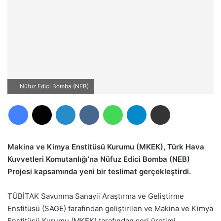
Nüfuz Edici Bomba (NEB)
Facebook
X
LinkedIn
VKontakte
WhatsApp
Telegram
E-Posta ile paylaş
Makina ve Kimya Enstitüsü Kurumu (MKEK), Türk Hava
Kuvvetleri Komutanlığı’na Nüfuz Edici Bomba (NEB)
Projesi kapsamında yeni bir teslimat gerçekleştirdi.
TÜBİTAK Savunma Sanayii Araştırma ve Geliştirme
Enstitüsü (SAGE) tarafından geliştirilen ve Makina ve Kimya
Enstitüsü Kurumu (MKEK) tarafından seri üretimi