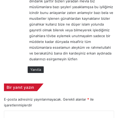
a
5
dindarlık şarttır bizleri yaradan mevla biz
m
a
müslümanlara bazı şeyleri yasaklamışsa bu iyiliğimiz
l
ç
icindir bunu anlayanlar zaten anlamıştır bazı bela ve
a
ı
musibetler işlenen günahlardan kaynaklanır bizler
d
k
günahkar kullarız bize ne düşer islam yolunda
ı
l
gayretli olmak bilerek veya bilmeyerek işlediğimiz
a
günahlara tövbe eylemek unutmayalım sadece bir
m
müddete kadar dünyada misafiriz tüm
a
müslümanlara esselamun aleyküm ve rahmetullahi
s
ve berakatühü bana din kardeşiniz erkan aydınada
ı
dualarınızı esirgemeyin lütfen
Yanıtla
Bir yanıt yazın
E-posta adresiniz yayınlanmayacak.
Gerekli alanlar
*
ile
işaretlenmişlerdir
Y