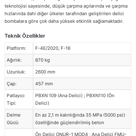
teknolojisi sayesinde, düşük çarpma açılarında ve çarpma
hızlarında dahi diğer ülkeler tarafından geliştirilen delici
bombalara göre çok daha yüksek etkinlik sağlamaktadır.
Teknik Özellikler
Platform:
F-4E/2020, F-16
Ağırlık:
870 kg
Uzunluk:
2600 mm
Çap:
457 mm
Patlayıcı
PBXN 109 (Ana Delici) ; PBXN110 (Ön
Tipi:
Delici)
Delme
En az 2,1 m kalınlığında 35 MPa (5000 psi)
Gücü:
özelliğinde güçlendirilmiş beton
Ön Delici ONUR-1 MOD4 ; Ana Delici FMU-