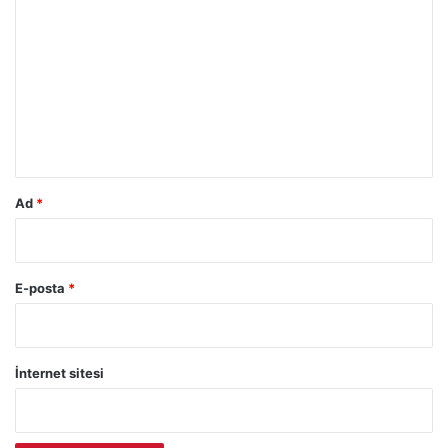
o
r
u
m
*
Ad
*
E-posta
*
İnternet sitesi