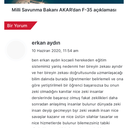
2
u
2
n
Milli Savunma Bakanı AKAR’dan F-35 açıklaması
0
m
0
a
Bir Yorum
b
B
i
a
n
k
d
erkan aydın
u
a
e
ç
10 Haziran 2020, 11:54 am
n
d
u
ı
ben erkan aydın kocaeli herekeden eğitim
i
ş
A
sistemimiz yanlış nedenmi her bireyin zekası ayrıdır
k
s
K
ve her bireyin zekası doğrultusunda uzmanlaşacağı
i
a
A
bilim dalınıda burada öğretmenler belirlemeli ve ona
a
:
R
göre yetiştirilmeli bir öğrenci başarısızsa bu onun
t
’
zeki olmadığını kanıtlar nice zeki insanlar
i
d
derslerinde başarısız olmuş fakat zekilikleri daha
n
a
sonradan anlaşılmış insanlar bulunur dünyada zeki
i
n
insan deyip gecmeyşn bşr zeki veakıllı insan nice
t
F
a
savaşlar kazanır ve nice üstün silahlar tasarlar ve
-
m
nice hizmetlerde bulunur bilemezsiniz tabiki
3