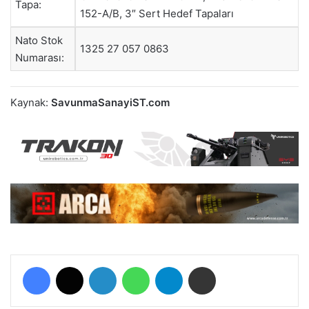
Tapa:
152-A/B, 3″ Sert Hedef Tapaları
Nato Stok
1325 27 057 0863
Numarası:
Kaynak:
SavunmaSanayiST.com
Facebook
X
LinkedIn
WhatsApp
Telegram
E-Posta ile paylaş