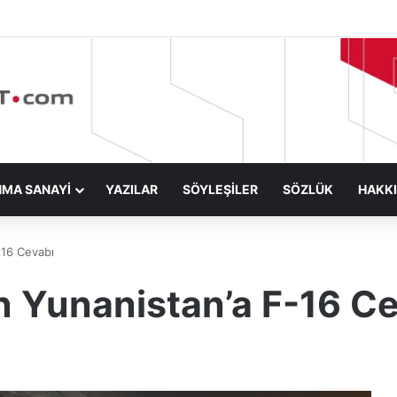
NMA SANAYİ
YAZILAR
SÖYLEŞİLER
SÖZLÜK
HAKK
-16 Cevabı
en Yunanistan’a F-16 C