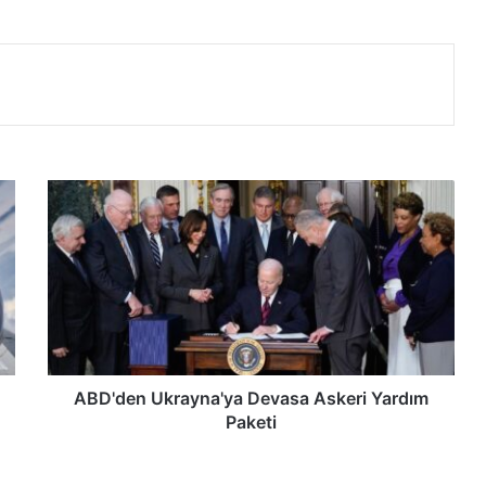
A
B
D
'
d
e
n
U
k
r
ABD'den Ukrayna'ya Devasa Askeri Yardım
a
Paketi
y
n