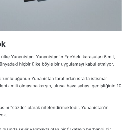
ok
ülke Yunanistan. Yunanistan’ın Ege’deki karasuları 6 mil,
ünyadaki hiçbir ülke böyle bir uygulamayı kabul etmiyor.
 sorumluluğunun Yunanistan tarafından ısrarla istismar
deniz mili olmasına karşın, ulusal hava sahası genişliğinin 10
hasını “sözde” olarak nitelendirmektedir. Yunanistan’ın
yok.
dışında seyir yapmakta olan bir firkateyn herhangi bir