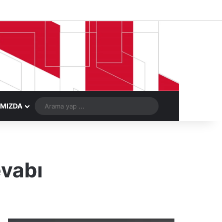
Facebook
X
LinkedIn
YouTube
Instagram
Telegram
Kayıt Ol
Rastgele Ma
Arama
IMIZDA
yap
...
evabı