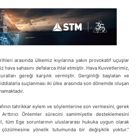
hleri arasında ülkemiz kıyılarına yakın provokatif uçuşlar
 hava sahasını defalarca ihlal etmiştir. Hava Kuvvetlerimiz,
ralları gereği karşılık vermiştir. Gerginliği başlatan ve
z iddialarla suçlanması iki ülke arasında son dönemde oluşan
şmamaktadır.
rafının tahrikkar eylem ve söylemlerine son vermesini, gerek
Arttırıcı Önlemler sürecini samimiyetle desteklemesini
hil, tüm Ege sorunlarının uluslararası hukuka uygun olarak
 çözülmesine yönelik tutumunda bir değişiklik yoktur.”