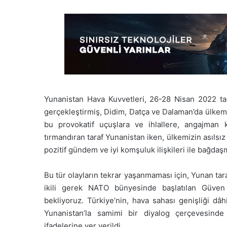
Yunanistan Hava Kuvvetleri, 26-28 Nisan 2022 tari
gerçekleştirmiş, Didim, Datça ve Dalaman’da ülkemiz
bu provokatif uçuşlara ve ihlallere, angajman ku
tırmandıran taraf Yunanistan iken, ülkemizin asılsı
pozitif gündem ve iyi komşuluk ilişkileri ile bağda
Bu tür olayların tekrar yaşanmaması için, Yunan ta
ikili gerek NATO bünyesinde başlatılan Güven 
bekliyoruz. Türkiye’nin, hava sahası genişliği dâ
Yunanistan’la samimi bir diyalog çerçevesinde
ifadelerine yer verildi.