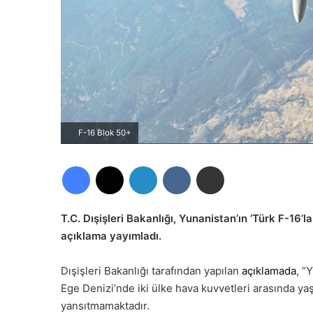
F-16 Blok 50+
Facebook
X
LinkedIn
VKontakte
E-Posta ile paylaş
T.C. Dışişleri Bakanlığı, Yunanistan’ın ‘Türk F-16’la
açıklama yayımladı.
Dışişleri Bakanlığı tarafından yapılan
açıklamada
, “
Ege Denizi’nde iki ülke hava kuvvetleri arasında yaş
yansıtmamaktadır.