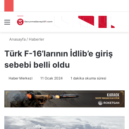
Menü
A
Anasayfa
/
Haberler
Türk F-16’larının İdlib’e giriş
sebebi belli oldu
Haber Merkezi
11 Ocak 2024
1 dakika okuma süresi