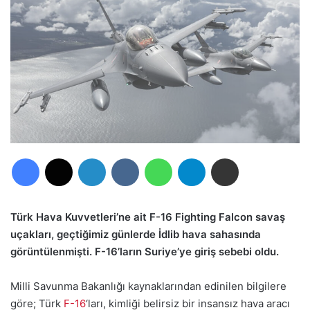
Facebook
X
LinkedIn
VKontakte
WhatsApp
Telegram
E-Posta ile paylaş
Türk Hava Kuvvetleri’ne ait F-16 Fighting Falcon savaş
uçakları, geçtiğimiz günlerde İdlib hava sahasında
görüntülenmişti. F-16’ların Suriye’ye giriş sebebi oldu.
Milli Savunma Bakanlığı kaynaklarından edinilen bilgilere
göre; Türk
F-16
‘ları, kimliği belirsiz bir insansız hava aracı