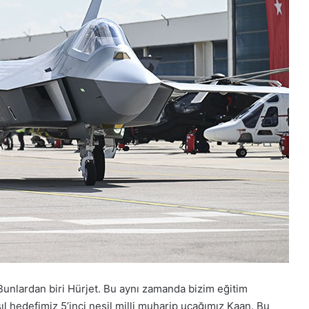
 “Bunlardan biri Hürjet. Bu aynı zamanda bizim eğitim
l hedefimiz 5’inci nesil milli muharip uçağımız Kaan. Bu