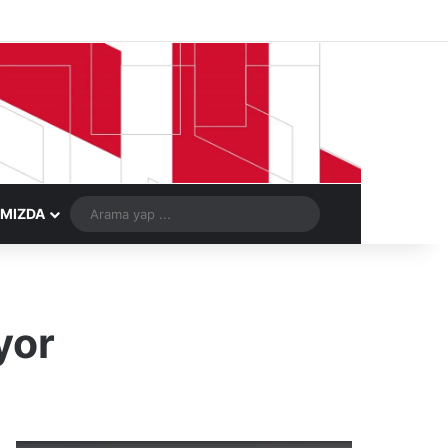
Facebook
X
LinkedIn
YouTube
Instagram
Telegram
Kayıt Ol
Rastgele Ma
Arama
IMIZDA
yap
...
yor