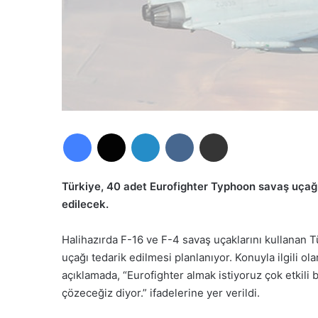
Facebook
X
LinkedIn
VKontakte
E-Posta ile paylaş
Türkiye, 40 adet Eurofighter Typhoon savaş uçağı t
edilecek.
Halihazırda F-16 ve F-4 savaş uçaklarını kullanan 
uçağı tedarik edilmesi planlanıyor. Konuyla ilgili o
açıklamada, “Eurofighter almak istiyoruz çok etkili b
çözeceğiz diyor.” ifadelerine yer verildi.