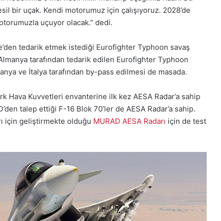
esil bir uçak. Kendi motorumuz için çalışıyoruz. 2028’de
otorumuzla uçuyor olacak.” dedi.
re’den tedarik etmek istediği Eurofighter Typhoon savaş
ı Almanya tarafından tedarik edilen Eurofighter Typhoon
İspanya ve İtalya tarafından by-pass edilmesi de masada.
k Hava Kuvvetleri envanterine ilk kez AESA Radar’a sahip
D’den talep ettiği F-16 Blok 70’ler de AESA Radar’a sahip.
rı için geliştirmekte olduğu
MURAD AESA Radarı
için de test