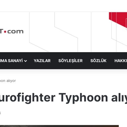
NMA SANAYİ
YAZILAR
SÖYLEŞİLER
SÖZLÜK
HAKK
on alıyor
urofighter Typhoon alı
i