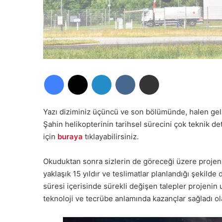
Facebook
X
LinkedIn
VKontakte
E-Posta ile paylaş
Yazı diziminiz üçüncü ve son bölümünde, halen gel
Şahin helikopterinin tarihsel sürecini çok teknik d
için
buraya
tıklayabilirsiniz.
Okuduktan sonra sizlerin de göreceği üzere projen
yaklaşık 15 yıldır ve teslimatlar planlandığı şekild
süresi içerisinde sürekli değişen talepler projeni
teknoloji ve tecrübe anlamında kazançlar sağladı ol