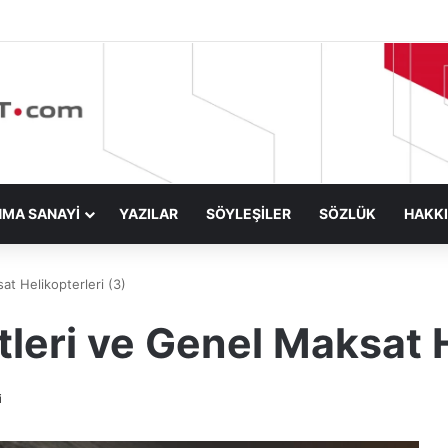
NMA SANAYİ
YAZILAR
SÖYLEŞİLER
SÖZLÜK
HAKK
at Helikopterleri (3)
tleri ve Genel Maksat H
i