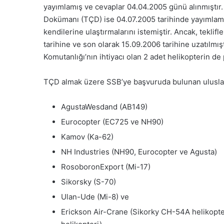
yayımlamış ve cevaplar 04.04.2005 günü alınmıştır. E
Dokümanı (TÇD) ise 04.07.2005 tarihinde yayımlamış v
kendilerine ulaştırmalarını istemiştir. Ancak, teklifl
tarihine ve son olarak 15.09.2006 tarihine uzatılmı
Komutanlığı’nın ihtiyacı olan 2 adet helikopterin de 
TÇD almak üzere SSB’ye başvuruda bulunan uluslara
AgustaWesdand (AB149)
Eurocopter (EC725 ve NH90)
Kamov (Ka-62)
NH Industries (NH90, Eurocopter ve Agusta)
RosoboronExport (Mi-17)
Sikorsky (S-70)
Ulan-Ude (Mi-8) ve
Erickson Air-Crane (Sikorky CH-54A helikopte