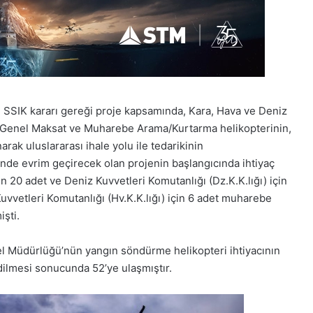
li SSIK kararı gereği proje kapsamında, Kara, Hava ve Deniz
et Genel Maksat ve Muharebe Arama/Kurtarma helikopterinin,
arak uluslararası ihale yolu ile tedarikinin
çinde evrim geçirecek olan projenin başlangıcında ihtiyaç
çin 20 adet ve Deniz Kuvvetleri Komutanlığı (Dz.K.K.lığı) için
Kuvvetleri Komutanlığı (Hv.K.K.lığı) için 6 adet muharebe
şti.
el Müdürlüğü’nün yangın söndürme helikopteri ihtiyacının
edilmesi sonucunda 52’ye ulaşmıştır.