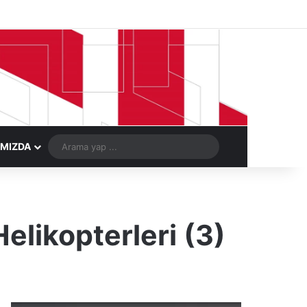
Facebook
X
LinkedIn
YouTube
Instagram
Telegram
Kayıt Ol
Rastgele Ma
Arama
IMIZDA
yap
...
elikopterleri (3)