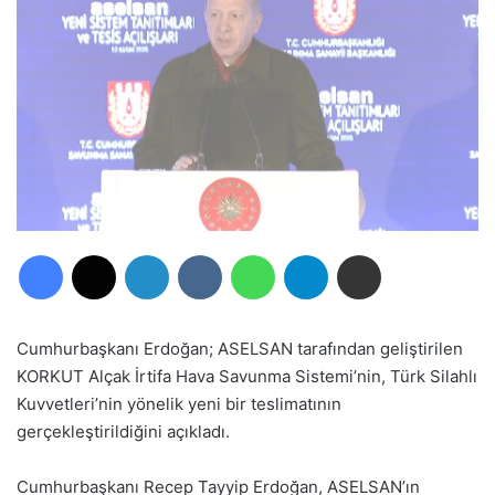
Facebook
X
LinkedIn
VKontakte
WhatsApp
Telegram
E-Posta ile paylaş
Cumhurbaşkanı Erdoğan; ASELSAN tarafından geliştirilen
KORKUT Alçak İrtifa Hava Savunma Sistemi’nin, Türk Silahlı
Kuvvetleri’nin yönelik yeni bir teslimatının
gerçekleştirildiğini açıkladı.
Cumhurbaşkanı Recep Tayyip Erdoğan, ASELSAN’ın