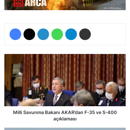
Facebook
X
LinkedIn
WhatsApp
Telegram
E-Posta ile paylaş
M
i
l
l
i
S
a
v
u
n
Milli Savunma Bakanı AKAR’dan F-35 ve S-400
m
açıklaması
a
B