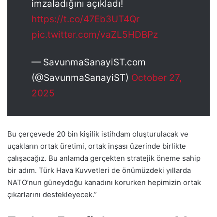
imzaladığını açıkladı!
https://t.co/47Eb3UT4Qr
pic.twitter.com/vaZL5HDBPz
— SavunmaSanayiST.com
(@SavunmaSanayiST)
October 27,
2025
Bu çerçevede 20 bin kişilik istihdam oluşturulacak ve
uçakların ortak üretimi, ortak inşası üzerinde birlikte
çalışacağız. Bu anlamda gerçekten stratejik öneme sahip
bir adım. Türk Hava Kuvvetleri de önümüzdeki yıllarda
NATO’nun güneydoğu kanadını korurken hepimizin ortak
çıkarlarını destekleyecek.”