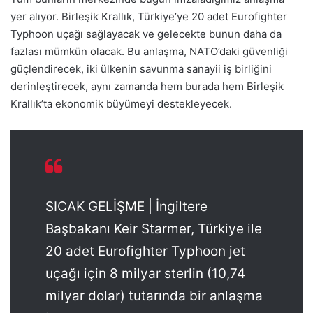
yer alıyor. Birleşik Krallık, Türkiye’ye 20 adet Eurofighter
Typhoon uçağı sağlayacak ve gelecekte bunun daha da
fazlası mümkün olacak. Bu anlaşma, NATO’daki güvenliği
güçlendirecek, iki ülkenin savunma sanayii iş birliğini
derinleştirecek, aynı zamanda hem burada hem Birleşik
Krallık’ta ekonomik büyümeyi destekleyecek.
SICAK GELİŞME | İngiltere
Başbakanı Keir Starmer, Türkiye ile
20 adet Eurofighter Typhoon jet
uçağı için 8 milyar sterlin (10,74
milyar dolar) tutarında bir anlaşma