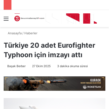
Menü
A
Anasayfa
/
Haberler
Türkiye 20 adet Eurofighter
Typhoon için imzayı attı
Başak Berber
27 Ekim 2025
3 dakika okuma süresi