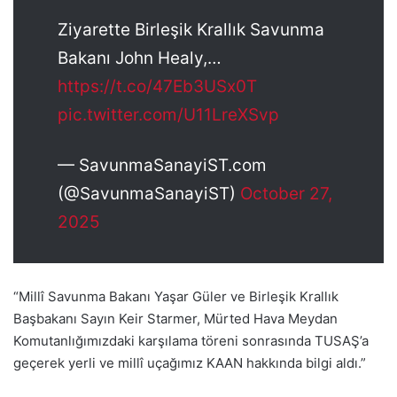
Ziyarette Birleşik Krallık Savunma
Bakanı John Healy,…
https://t.co/47Eb3USx0T
pic.twitter.com/U11LreXSvp
— SavunmaSanayiST.com
(@SavunmaSanayiST)
October 27,
2025
“Millî Savunma Bakanı Yaşar Güler ve Birleşik Krallık
Başbakanı Sayın Keir Starmer, Mürted Hava Meydan
Komutanlığımızdaki karşılama töreni sonrasında TUSAŞ’a
geçerek yerli ve millî uçağımız KAAN hakkında bilgi aldı.”