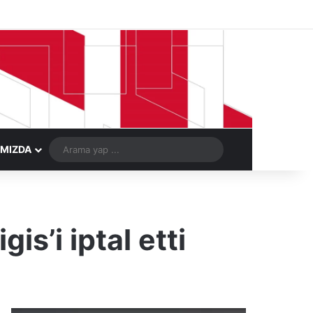
Facebook
X
LinkedIn
YouTube
Instagram
Telegram
Kayıt Ol
Rastgele Ma
Arama
IMIZDA
yap
...
s’i iptal etti