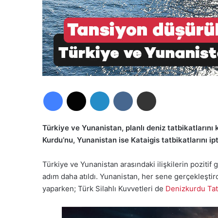
Facebook
X
LinkedIn
VKontakte
E-Posta ile paylaş
Türkiye ve Yunanistan, planlı deniz tatbikatlarını k
Kurdu’nu, Yunanistan ise Kataigis tatbikatlarını ipta
Türkiye ve Yunanistan arasındaki ilişkilerin pozitif 
adım daha atıldı. Yunanistan, her sene gerçekleştirdi
yaparken; Türk Silahlı Kuvvetleri de
Denizkurdu Tat