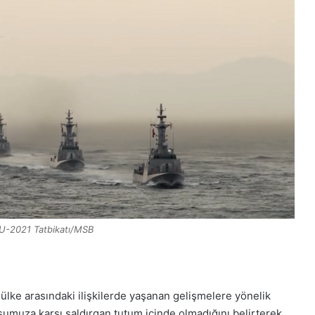
-2021 Tatbikatı/MSB
ülke arasındaki ilişkilerde yaşanan gelişmelere yönelik
şumuza karşı saldırgan tutum içinde olmadığını belirterek,