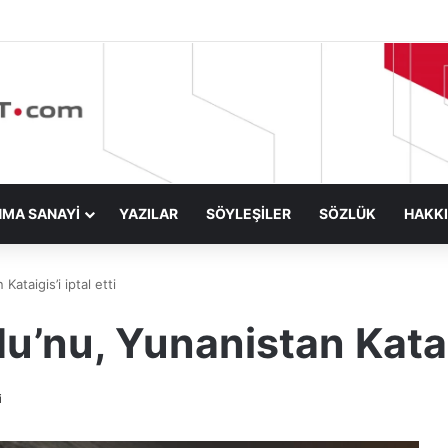
NMA SANAYİ
YAZILAR
SÖYLEŞİLER
SÖZLÜK
HAKK
ataigis’i iptal etti
’nu, Yunanistan Kataigi
i