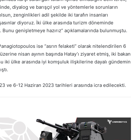
sinde, diyalog ve barışçıl yol ve yöntemlerle sorunların
n, zenginlikleri adil şekilde iki tarafın insanları
şasınlar diyoruz. İki ülke arasında turizm döneminde
r. Bunu genişletmeye hazırız” açıklamalarında bulunmuştu.
agiotopoulos ise “asrın felaketi” olarak nitelendirilen 6
zerine nisan ayının başında Hatay’ı ziyaret etmiş, iki bakan
ki ülke arasında iyi komşuluk ilişkilerine dayalı gündemin
ştı.
 ve 6-12 Haziran 2023 tarihleri arasında icra edilecekti.