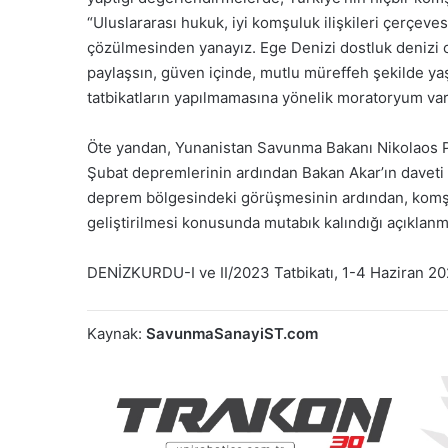
“Uluslararası hukuk, iyi komşuluk ilişkileri çerçeve
çözülmesinden yanayız. Ege Denizi dostluk denizi olsu
paylaşsın, güven içinde, mutlu müreffeh şekilde ya
tatbikatların yapılmamasına yönelik moratoryum va
Öte yandan, Yunanistan Savunma Bakanı Nikolaos Pan
Şubat depremlerinin ardından Bakan Akar’ın daveti ü
deprem bölgesindeki görüşmesinin ardından, komşu i
geliştirilmesi konusunda mutabık kalındığı açıklanmı
DENİZKURDU-I ve II/2023 Tatbikatı, 1-4 Haziran 2023
Kaynak:
SavunmaSanayiST.com