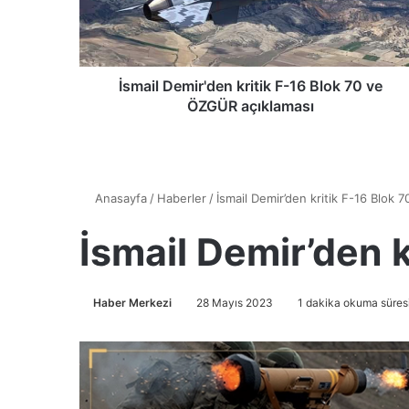
l
D
e
m
i
İsmail Demir'den kritik F-16 Blok 70 ve
r
ÖZGÜR açıklaması
'
d
e
n
k
r
i
t
i
k
F
-
1
6
B