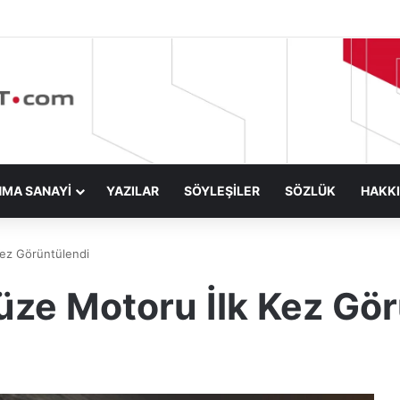
NMA SANAYİ
YAZILAR
SÖYLEŞİLER
SÖZLÜK
HAKK
Kez Görüntülendi
Füze Motoru İlk Kez Gö