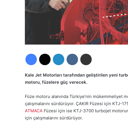
Facebook
X
LinkedIn
VKontakte
E-Posta ile paylaş
Kale Jet Motorları tarafından geliştirilen yeni tur
motoru, füzelere güç verecek.
Füze motoru alanında Türkiye’nin mükemmeliyet mer
çalışmalarını sürdürüyor. ÇAKIR Füzesi için KTJ-
ATMACA
Füzesi için ise KTJ-3700 turbojet motorunu
için çalışmalarını sürdürüyor.