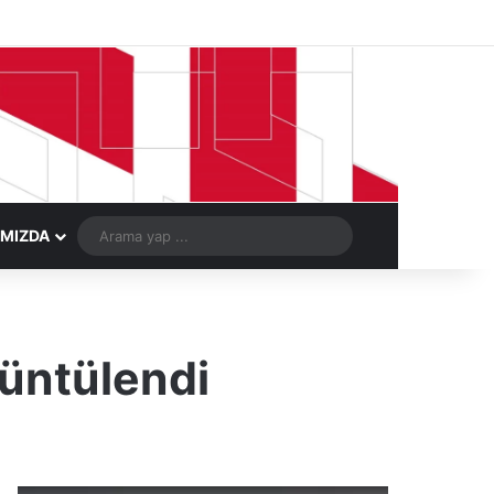
Facebook
X
LinkedIn
YouTube
Instagram
Telegram
Kayıt Ol
Rastgele Ma
Arama
IMIZDA
yap
...
rüntülendi