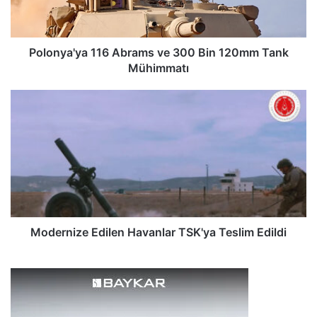
a
'
y
a
Polonya'ya 116 Abrams ve 300 Bin 120mm Tank
1
Mühimmatı
1
6
M
A
o
b
d
r
e
a
r
m
n
s
i
v
z
e
e
3
E
Modernize Edilen Havanlar TSK'ya Teslim Edildi
0
d
0
i
B
l
i
e
n
n