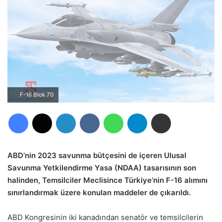
F-16 Blok 70
Facebook
X
LinkedIn
VKontakte
WhatsApp
Telegram
E-Posta ile paylaş
ABD’nin 2023 savunma bütçesini de içeren Ulusal
Savunma Yetkilendirme Yasa (NDAA) tasarısının son
halinden, Temsilciler Meclisince Türkiye’nin F-16 alımını
sınırlandırmak üzere konulan maddeler de çıkarıldı.
ABD Kongresinin iki kanadından senatör ve temsilcilerin