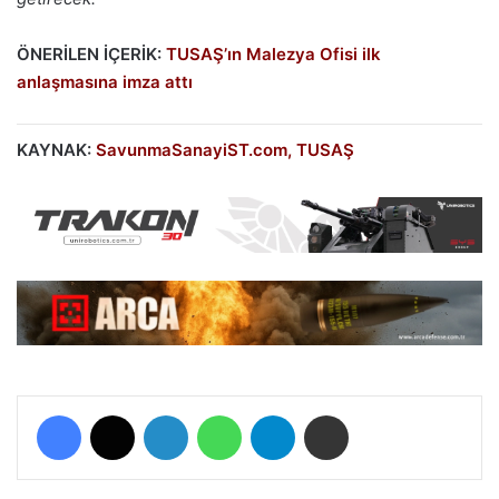
ÖNERİLEN İÇERİK:
TUSAŞ’ın Malezya Ofisi ilk
anlaşmasına imza attı
KAYNAK:
SavunmaSanayiST.com,
TUSAŞ
Facebook
X
LinkedIn
WhatsApp
Telegram
E-Posta ile paylaş