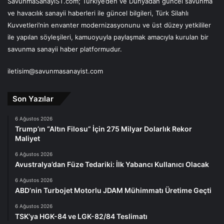
SavunmaSanayiST.com; Türkiye’den ve Dünyadan güncel savunma
ve havacılık sanayii haberleri ile güncel bilgileri, Türk Silahlı
Kuvvetleri’nin envanter modernizasyonunu ve üst düzey yetkililer
ile yapılan söyleşileri, kamuoyuyla paylaşmak amacıyla kurulan bir
savunma sanayii haber platformudur.
iletisim@savunmasanayist.com
Son Yazılar
6 Ağustos 2026
Trump’ın “Altın Filosu” İçin 275 Milyar Dolarlık Rekor
Maliyet
6 Ağustos 2026
Avustralya’dan Füze Tedariki: İlk Yabancı Kullanıcı Olacak
6 Ağustos 2026
ABD’nin Turbojet Motorlu JDAM Mühimmatı Üretime Geçti
6 Ağustos 2026
TSK’ya HGK-84 ve LGK-82/84 Teslimatı