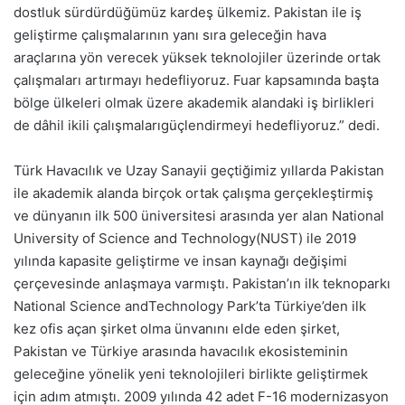
dostluk sürdürdüğümüz kardeş ülkemiz. Pakistan ile iş
geliştirme çalışmalarının
yanı sıra
geleceğin hava
araçlarına yön verecek yüksek teknolojiler üzerinde ortak
çalışmaları artırmayı hedefliyoruz. Fuar kapsamında başta
bölge ülkeleri olmak üzere akademik alandaki iş birlikleri
de dâhil
ikili çalışmaları
güçlendirmeyi hedefliyoruz.” dedi.
Türk Havacılık ve Uzay Sanayii geçtiğimiz yıllarda Pakistan
ile akademik alanda birçok
ortak çalışma gerçekleştirmiş
ve dünyanın ilk 500 üniversitesi arasında yer alan
National
University
of
Science
and
Technology
(NUST) ile 2019
yılında kapasite geliştirme ve insan kaynağı değişimi
çerçevesinde
anlaşmaya varmıştı
. Pakistan’ın ilk teknoparkı
National
Science
and
Technology
Park’ta Türkiye’den ilk
kez ofis açan şirket olma
ünvanını
elde eden şirket,
Pakistan ve Türkiye arasında havacılık ekosisteminin
geleceğine yönelik yeni teknolojileri birlikte geliştirmek
için adım atmıştı. 2009 yılında 42 adet F-16 modernizasyon