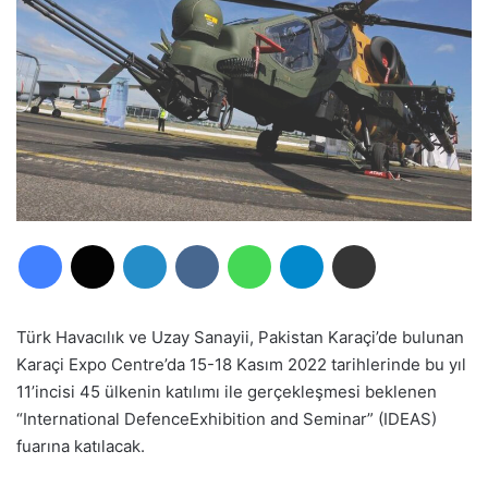
Facebook
X
LinkedIn
VKontakte
WhatsApp
Telegram
E-Posta ile paylaş
Türk Havacılık ve Uzay Sanayii, Pakistan
Karaçi’de
bulunan
Karaçi
Expo
Cent
re
’da
15-18 Kasım 2022 tarihlerinde
bu yıl
11’incisi
45 ülkenin katılımı ile gerçekleşmesi beklenen
“
International
Defence
Exhibition
and
Seminar
” (IDEAS)
fuarına katılacak.