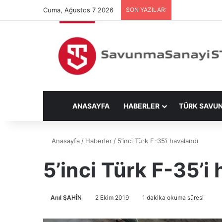
Cuma, Ağustos 7 2026
SON YAZILAR:
ANASAYFA
HABERLER
TÜRK SAVU
Anasayfa
/
Haberler
/
5’inci Türk F-35’i havalandı
5’inci Türk F-35’i
Anıl ŞAHİN
2 Ekim 2019
1 dakika okuma süresi