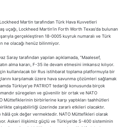
Lockheed Martin tarafından Türk Hava Kuvvetleri
savaş uçağı, Lockheed Martin’in Forth Worth Texas’da bulunan
başarıyla gerçekleştiren 18-0005 kuyruk numaralı ve Türk
in ne olacağı henüz bilinmiyor.
az Saray tarafından yapılan açıklamada, “Maalesef,
ın alma kararı, F-35 ile devam etmesini imkansız kılıyor.
in kullanılacak bir Rus istihbarat toplama platformuyla bir
larını karşılamak üzere hava savunma çözümleri sağlamak
kapsamda Türkiye’ye PATRIOT tedariği konusunda birçok
zamandır süregelen ve güvenilir bir ortak ve NATO
üttefiklerinin birbirlerine karşı yaptıkları taahhütleri
irlikte çalışabilirliği üzerinde zararlı etkileri olacaktır.
sine hâlâ çok değer vermektedir. NATO Müttefikleri olarak
yor. Askeri ilişkimiz güçlü ve Türkiye’de S-400 sisteminin