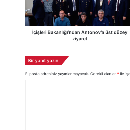
l
e
r
i
B
a
İçişleri Bakanlığı’ndan Antonov’a üst düzey
k
ziyaret
a
n
l
Bir yanıt yazın
ı
ğ
E-posta adresiniz yayınlanmayacak.
Gerekli alanlar
*
ile iş
ı
’
Y
n
d
o
a
r
n
u
A
n
m
t
*
o