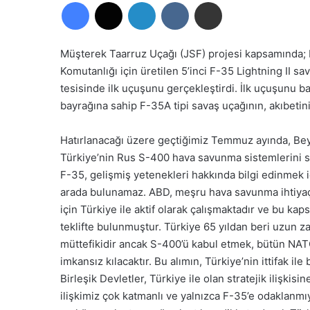
Facebook
X
LinkedIn
VKontakte
E-Posta ile paylaş
Müşterek Taarruz Uçağı (JSF) projesi kapsamında; 
Komutanlığı için üretilen 5’inci F-35 Lightning II 
tesisinde ilk uçuşunu gerçekleştirdi. İlk uçuşunu 
bayrağına sahip F-35A tipi savaş uçağının, akıbetin
Hatırlanacağı üzere geçtiğimiz Temmuz ayında, Bey
Türkiye’nin Rus S-400 hava savunma sistemlerini sat
F-35, gelişmiş yetenekleri hakkında bilgi edinmek iç
arada bulunamaz. ABD, meşru hava savunma ihtiyaç
için Türkiye ile aktif olarak çalışmaktadır ve bu 
teklifte bulunmuştur. Türkiye 65 yıldan beri uzun 
müttefikidir ancak S-400’ü kabul etmek, bütün NATO M
imkansız kılacaktır. Bu alımın, Türkiye’nin ittifak ile b
Birleşik Devletler, Türkiye ile olan stratejik ilişki
ilişkimiz çok katmanlı ve yalnızca F-35’e odaklanmı