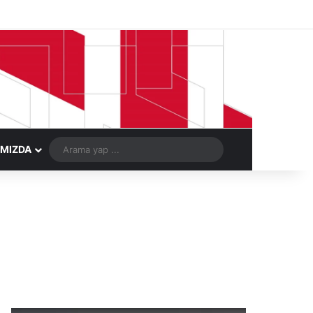
Facebook
X
LinkedIn
YouTube
Instagram
Telegram
Kayıt Ol
Rastgele Ma
Arama
IMIZDA
yap
...