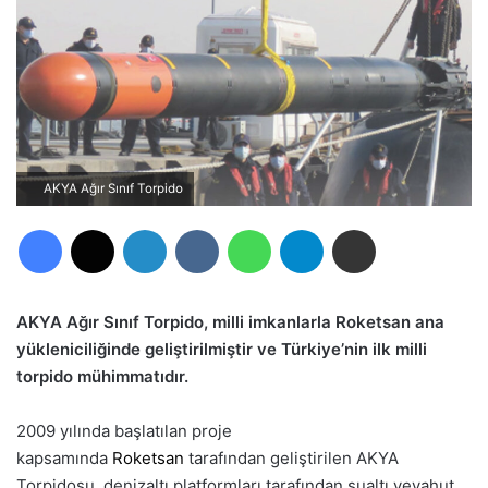
AKYA Ağır Sınıf Torpido
Facebook
X
LinkedIn
VKontakte
WhatsApp
Telegram
E-Posta ile paylaş
AKYA Ağır Sınıf Torpido, milli imkanlarla Roketsan ana
yükleniciliğinde geliştirilmiştir ve Türkiye’nin ilk milli
torpido mühimmatıdır.
2009 yılında başlatılan proje
kapsamında
Roketsan
tarafından geliştirilen AKYA
Torpidosu, denizaltı platformları tarafından sualtı veyahut