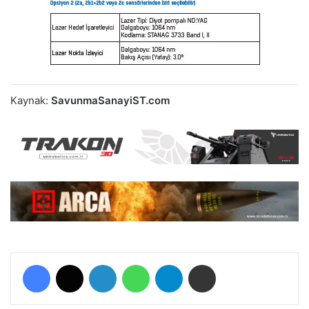
Kaynak:
SavunmaSanayiST.com
Facebook
X
LinkedIn
WhatsApp
Telegram
E-Posta ile paylaş