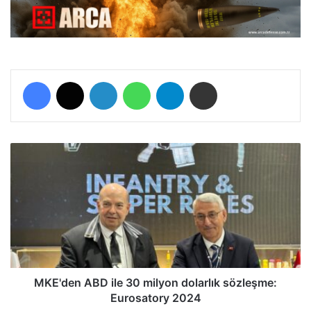
Facebook
X
LinkedIn
WhatsApp
Telegram
E-Posta ile paylaş
M
K
E
'
d
e
n
A
B
D
MKE'den ABD ile 30 milyon dolarlık sözleşme:
i
Eurosatory 2024
l