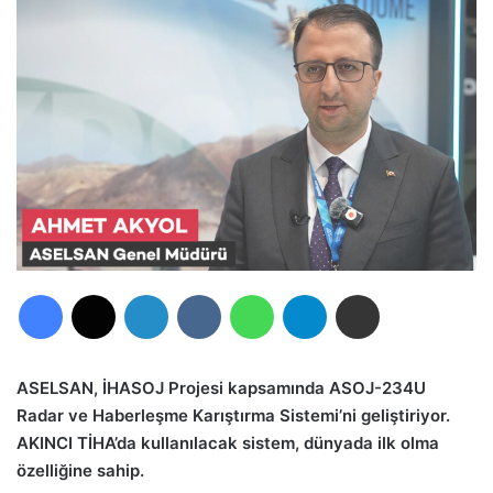
Facebook
X
LinkedIn
VKontakte
WhatsApp
Telegram
E-Posta ile paylaş
ASELSAN, İHASOJ Projesi kapsamında ASOJ-234U
Radar ve Haberleşme Karıştırma Sistemi’ni geliştiriyor.
AKINCI TİHA’da kullanılacak sistem, dünyada ilk olma
özelliğine sahip.