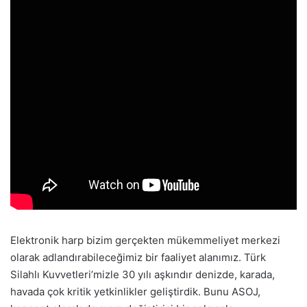
Elektronik harp bizim gerçekten mükemmeliyet merkezi
olarak adlandırabileceğimiz bir faaliyet alanımız. Türk
Silahlı Kuvvetleri’mizle 30 yılı aşkındır denizde, karada,
havada çok kritik yetkinlikler geliştirdik. Bunu ASOJ,