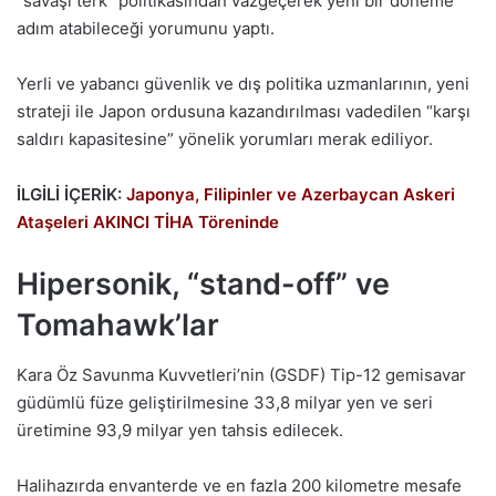
“savaşı terk” politikasından vazgeçerek yeni bir döneme
adım atabileceği yorumunu yaptı.
Yerli ve yabancı güvenlik ve dış politika uzmanlarının, yeni
strateji ile Japon ordusuna kazandırılması vadedilen “karşı
saldırı kapasitesine” yönelik yorumları merak ediliyor.
İLGİLİ İÇERİK:
Japonya, Filipinler ve Azerbaycan Askeri
Ataşeleri AKINCI TİHA Töreninde
Hipersonik, “stand-off” ve
Tomahawk’lar
Kara Öz Savunma Kuvvetleri’nin (GSDF) Tip-12 gemisavar
güdümlü füze geliştirilmesine 33,8 milyar yen ve seri
üretimine 93,9 milyar yen tahsis edilecek.
Halihazırda envanterde ve en fazla 200 kilometre mesafe