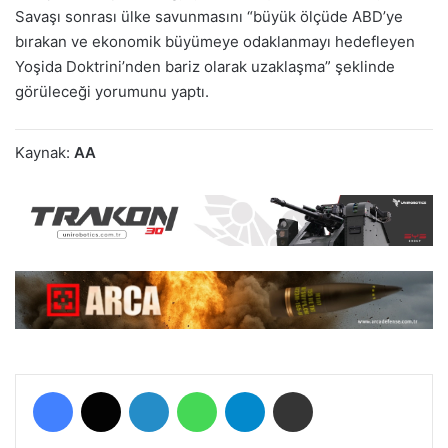
Savaşı sonrası ülke savunmasını “büyük ölçüde ABD’ye
bırakan ve ekonomik büyümeye odaklanmayı hedefleyen
Yoşida Doktrini’nden bariz olarak uzaklaşma” şeklinde
görüleceği yorumunu yaptı.
Kaynak:
AA
Facebook
X
LinkedIn
WhatsApp
Telegram
E-Posta ile paylaş