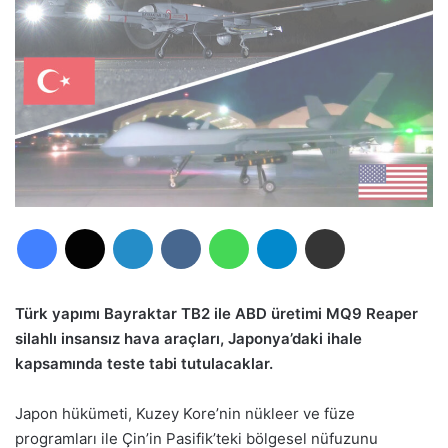
Facebook
X
LinkedIn
VKontakte
WhatsApp
Telegram
E-Posta ile paylaş
Türk yapımı Bayraktar TB2 ile ABD üretimi MQ9 Reaper
silahlı insansız hava araçları, Japonya’daki ihale
kapsamında teste tabi tutulacaklar.
Japon hükümeti, Kuzey Kore’nin nükleer ve füze
programları ile Çin’in Pasifik’teki bölgesel nüfuzunu