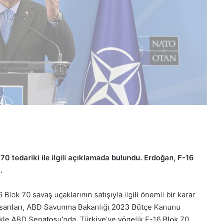
 tedariki ile ilgili açıklamada bulundu. Erdoğan, F-16
.
lok 70 savaş uçaklarının satışıyla ilgili önemli bir karar
 tasarıları, ABD Savunma Bakanlığı 2023 Bütçe Kanunu
ikle ABD Senatosu’nda, Türkiye’ye yönelik F-16 Blok 70