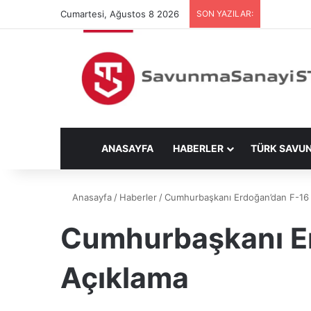
Cumartesi, Ağustos 8 2026
SON YAZILAR:
ANASAYFA
HABERLER
TÜRK SAVU
Anasayfa
/
Haberler
/
Cumhurbaşkanı Erdoğan’dan F-16 Ted
Cumhurbaşkanı Erd
Açıklama