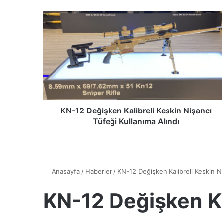
K
N
-
1
2
D
e
ğ
i
ş
KN-12 Değişken Kalibreli Keskin Nişancı
k
Tüfeği Kullanıma Alındı
e
n
K
a
l
i
b
r
e