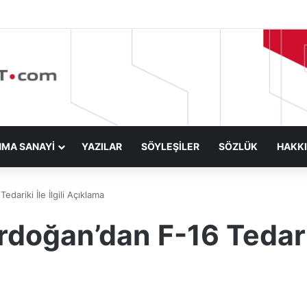
NMA SANAYİ
YAZILAR
SÖYLEŞİLER
SÖZLÜK
HAKK
ariki İle İlgili Açıklama
oğan’dan F-16 Tedariki 