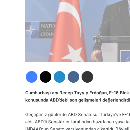
Facebook
X
LinkedIn
VKontakte
E-Posta ile paylaş
Cumhurbaşkanı Recep Tayyip Erdoğan, F-16 Blok 70
konusunda ABD’deki son gelişmeleri değerlendirdi
Geçtiğimiz günlerde ABD Senatosu, Türkiye’ye F-16 B
aldı. ABD’li Senatörler tarafından hazırlanan yasa
(NDAA)’nun Senato versiyonundan çıkarıldı. Böylel