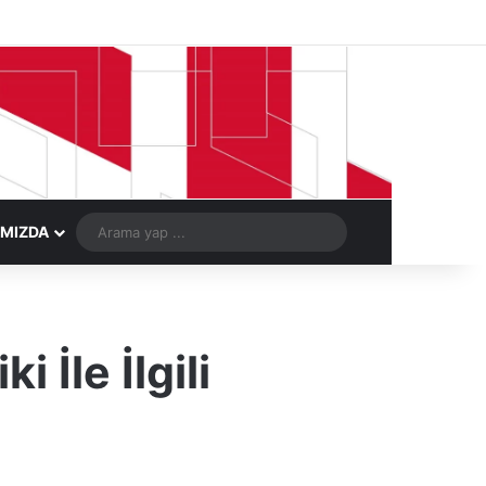
Facebook
X
LinkedIn
YouTube
Instagram
Telegram
Kayıt Ol
Rastgele Ma
Arama
IMIZDA
yap
...
İle İlgili