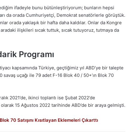
ediğim ifadeyle bunu bütünleştiriyorum; bunların hepsi
nları da orada Cumhuriyetçi, Demokrat senatörlerle görüştük.
nlar orada yaklaşık bir hafta daha kaldılar. Onlar da Kongre
radaki ilişkileri sıcak tuttuk, sıcak tutuyoruz, tutmaya da
darik Programı
tiyacı kapsamında Türkiye, geçtiğimiz yıl ABD’ye bir talepte
 savaş uçağı ile 79 adet F-16 Blok 40 / 50+’ın Blok 70
ralık 2021’de, ikinci toplantı ise Şubat 2022’de
n olarak 15 Ağustos 2022 tarihinde ABD’de bir araya gelmişti.
ok 70 Satışını Kısıtlayan Eklemeleri Çıkarttı