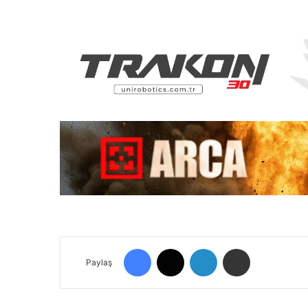
Facebook
X
LinkedIn
E-Posta ile paylaş
Paylaş