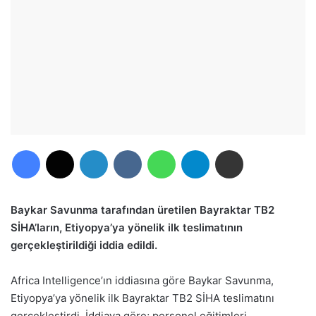
Facebook
X
LinkedIn
VKontakte
WhatsApp
Telegram
E-Posta ile paylaş
Baykar Savunma tarafından üretilen Bayraktar TB2
SİHA’ların, Etiyopya’ya yönelik ilk teslimatının
gerçekleştirildiği iddia edildi.
Africa Intelligence’ın iddiasına göre Baykar Savunma,
Etiyopya’ya yönelik ilk Bayraktar TB2 SİHA teslimatını
gerçekleştirdi. İddiaya göre; personel eğitimleri