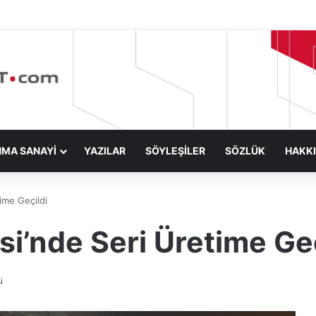
NMA SANAYİ
YAZILAR
SÖYLEŞİLER
SÖZLÜK
HAKK
ime Geçildi
i’nde Seri Üretime Geç
i