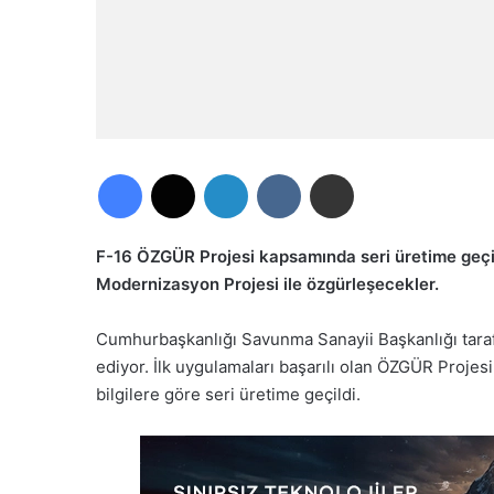
Facebook
X
LinkedIn
VKontakte
E-Posta ile paylaş
F-16 ÖZGÜR Projesi kapsamında seri üretime geçil
Modernizasyon Projesi ile özgürleşecekler.
Cumhurbaşkanlığı Savunma Sanayii Başkanlığı taraf
ediyor. İlk uygulamaları başarılı olan ÖZGÜR Proj
bilgilere göre seri üretime geçildi.