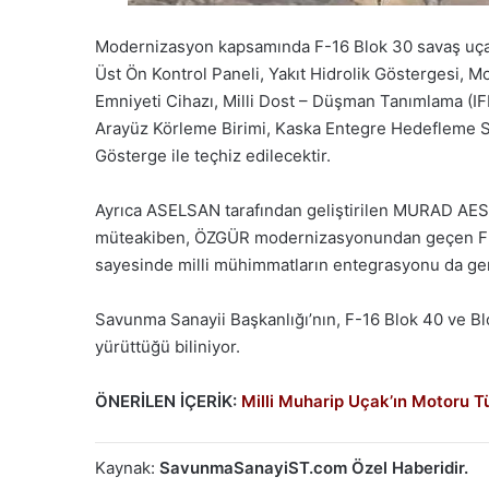
Modernizasyon kapsamında F-16 Blok 30 savaş uçakla
Üst Ön Kontrol Paneli, Yakıt Hidrolik Göstergesi, M
Emniyeti Cihazı, Milli Dost – Düşman Tanımlama (IFF
Arayüz Körleme Birimi, Kaska Entegre Hedefleme Sis
Gösterge ile teçhiz edilecektir.
Ayrıca ASELSAN tarafından geliştirilen MURAD AESA
müteakiben, ÖZGÜR modernizasyonundan geçen F-16
sayesinde milli mühimmatların entegrasyonu da ger
Savunma Sanayii Başkanlığı’nın, F-16 Blok 40 ve Blo
yürüttüğü biliniyor.
ÖNERİLEN İÇERİK:
Milli Muharip Uçak’ın Motoru T
Kaynak:
SavunmaSanayiST.com Özel Haberidir.