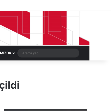
Facebook
X
LinkedIn
YouTube
Instagram
Telegram
Kayıt Ol
Rastgele Ma
Arama
IMIZDA
yap
...
ildi