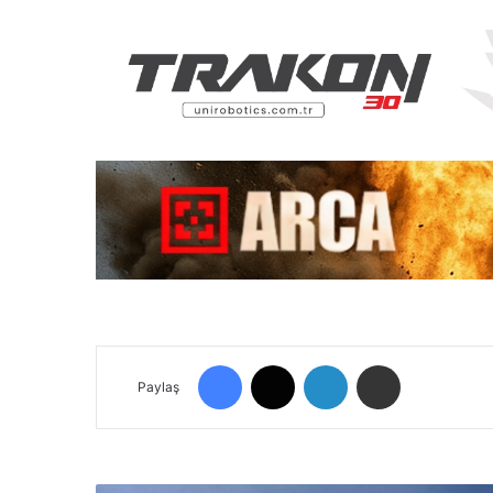
Facebook
X
LinkedIn
E-Posta ile paylaş
Paylaş