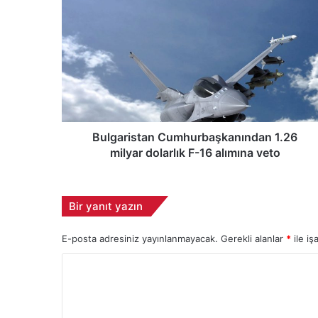
B
u
l
g
a
r
i
s
t
a
Bulgaristan Cumhurbaşkanından 1.26
n
milyar dolarlık F-16 alımına veto
C
u
m
Bir yanıt yazın
h
u
E-posta adresiniz yayınlanmayacak.
Gerekli alanlar
*
ile iş
r
b
Y
a
ş
o
k
r
a