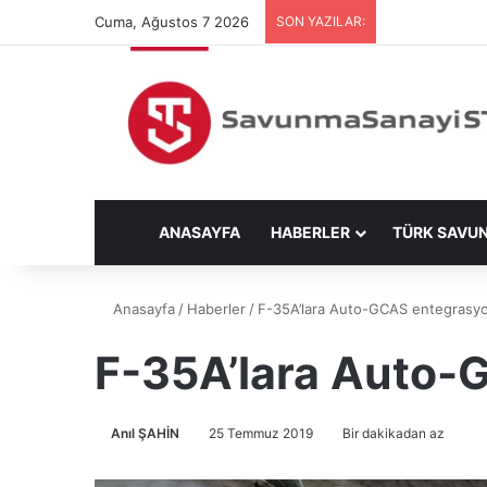
Cuma, Ağustos 7 2026
SON YAZILAR:
ANASAYFA
HABERLER
TÜRK SAVU
Anasayfa
/
Haberler
/
F-35A’lara Auto-GCAS entegrasyo
F-35A’lara Auto-
Anıl ŞAHİN
25 Temmuz 2019
Bir dakikadan az