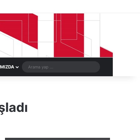
Facebook
X
LinkedIn
YouTube
Instagram
Telegram
Kayıt Ol
Rastgele Ma
Arama
IMIZDA
yap
...
şladı