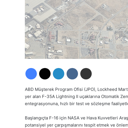
Facebook
X
LinkedIn
VKontakte
E-Posta ile paylaş
ABD Müşterek Program Ofisi (JPO), Lockheed Marti
yer alan F-35A Lightning II uçaklarına Otomatik 
entegrasyonuna, hızlı bir test ve sözleşme faaliyetl
Başlangıçta F-16 için NASA ve Hava Kuvvetleri Araşt
potansiyel yer çarpışmalarını tespit etmek ve önle