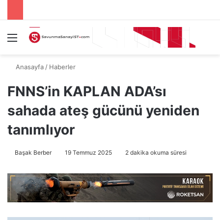
Menü
A
Anasayfa
/
Haberler
FNNS’in KAPLAN ADA’sı
sahada ateş gücünü yeniden
tanımlıyor
Başak Berber
19 Temmuz 2025
2 dakika okuma süresi