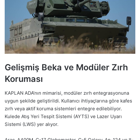
Gelişmiş Beka ve Modüler Zırh
Koruması
KAPLAN ADA’nın mimarisi, modüler zırh entegrasyonuna
uygun şekilde geliştirildi. Kullanıcı ihtiyaçlarına göre kafes
zırh veya aktif koruma sistemleri entegre edilebiliyor.
Kulede Atış Yeri Tespit Sistemi (AYTS) ve Lazer Uyarı
Sistemi (LWS) yer alıyor.
Araç, A400M, C-17 Globemaster, C-5 Galaxy, An-124 ve Il-