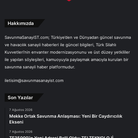
Hakkımızda
SavunmaSanayiST.com; Türkiye’den ve Dünyadan güncel savunma
ve havacılık sanayii haberleri ile güncel bilgileri, Türk Silahlı
Kuvvetleri’nin envanter modernizasyonunu ve üst düzey yetkililer
ile yapılan söyleşileri, kamuoyuyla paylaşmak amacıyla kurulan bir
savunma sanayii haber platformudur.
iletisim@savunmasanayist.com
Son Yazılar
7 Ağustos 2026
Mekke Ortak Savunma Anlaşması: Yeni Bir Caydırıcılık
Ekseni
7 Ağustos 2026
TF35000’in Yeni Adresi Belli Oldu: TEI TEKNOLOJİ