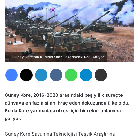
Güney Kore'nin Küresel Silah Pazarındaki Rolü Artıyor
Facebook
X
LinkedIn
VKontakte
WhatsApp
Telegram
E-Posta ile paylaş
Güney Kore, 2016-2020 arasındaki beş yıllık süreçte
dünyaya en fazla silah ihraç eden dokuzuncu ülke oldu.
Bu da Kore yarımadası ülkesi için bir rekor anlamına
geliyor.
Güney Kore Savunma Teknolojisi Teşvik Araştırma