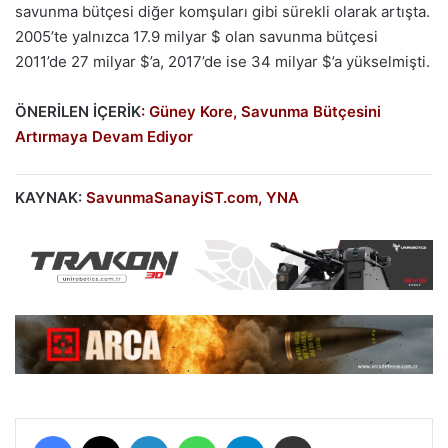
savunma bütçesi diğer komşuları gibi sürekli olarak artışta.
2005’te yalnızca 17.9 milyar $ olan savunma bütçesi
2011’de 27 milyar $’a, 2017’de ise 34 milyar $’a yükselmişti.
ÖNERİLEN İÇERİK
:
Güney Kore, Savunma Bütçesini
Artırmaya Devam Ediyor
KAYNAK:
SavunmaSanayiST.com,
YNA
Facebook
X
LinkedIn
WhatsApp
Telegram
E-Posta ile paylaş