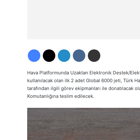
Facebook
X
LinkedIn
VKontakte
E-Posta ile paylaş
Hava Platformunda Uzaktan Elektronik Destek/Elekt
kullanılacak olan ilk 2 adet Global 6000 jeti, Türk H
tarafından ilgili görev ekipmanları ile donatılacak o
Komutanlığına teslim edilecek.