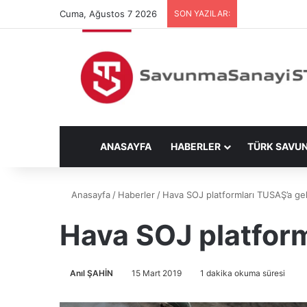
Cuma, Ağustos 7 2026
SON YAZILAR:
ANASAYFA
HABERLER
TÜRK SAVU
Anasayfa
/
Haberler
/
Hava SOJ platformları TUSAŞ’a gel
Hava SOJ platform
Anıl ŞAHİN
15 Mart 2019
1 dakika okuma süresi