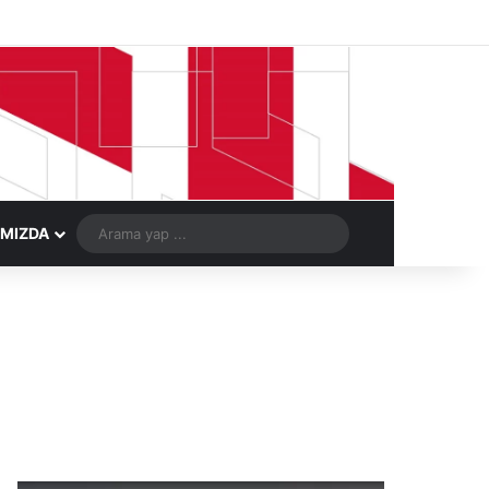
Facebook
X
LinkedIn
YouTube
Instagram
Telegram
Kayıt Ol
Rastgele Ma
Arama
IMIZDA
yap
...