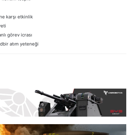
ne karşı etkinlik
eti
nlı görev icrası
edbir atım yeteneği