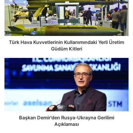
k
H
a
v
a
K
u
Türk Hava Kuvvetlerinin Kullanımındaki Yerli Üretim
v
Güdüm Kitleri
v
e
B
t
a
l
ş
e
k
r
a
i
n
n
D
i
e
n
m
K
i
Başkan Demir'den Rusya-Ukrayna Gerilimi
u
r
Açıklaması
l
'