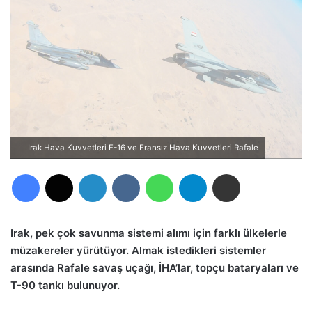
Irak Hava Kuvvetleri F-16 ve Fransız Hava Kuvvetleri Rafale
Facebook
X
LinkedIn
VKontakte
WhatsApp
Telegram
E-Posta ile paylaş
Irak, pek çok savunma sistemi alımı için farklı ülkelerle
müzakereler yürütüyor. Almak istedikleri sistemler
arasında Rafale savaş uçağı, İHA’lar, topçu bataryaları ve
T-90 tankı bulunuyor.