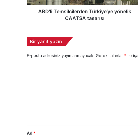
m
s
ABD’li Temsilcilerden Türkiye’ye yönelik
i
CAATSA tasarısı
l
c
i
Bir yanıt yazın
l
e
E-posta adresiniz yayınlanmayacak.
Gerekli alanlar
*
ile iş
r
d
Y
e
n
o
T
r
ü
u
r
k
m
i
*
y
e
’
Ad
*
y