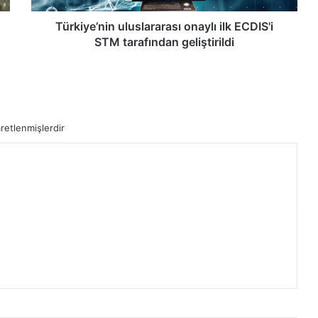
n
i
Türkiye’nin uluslararası onaylı ilk ECDIS'i
n
STM tarafından geliştirildi
u
l
u
s
l
aretlenmişlerdir
a
r
a
r
a
s
ı
o
n
a
y
l
ı