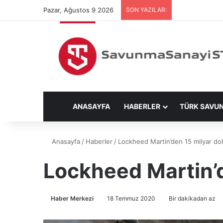
Pazar, Ağustos 9 2026
SON YAZILAR:
ANASAYFA
HABERLER
TÜRK SAVU
Anasayfa
/
Haberler
/
Lockheed Martin’den 15 milyar dol
Lockheed Martin’d
Haber Merkezi
18 Temmuz 2020
Bir dakikadan az