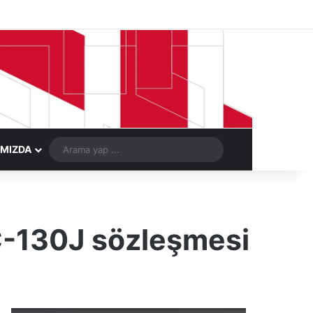
Facebook
X
LinkedIn
YouTube
Instagram
Telegram
Kayıt Ol
Rastgele Ma
Arama
IMIZDA
yap
...
 C-130J sözleşmesi