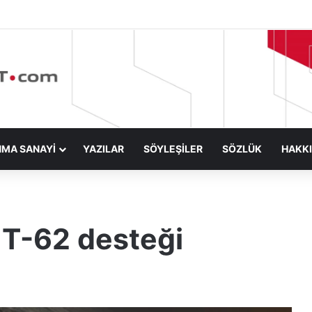
NMA SANAYİ
YAZILAR
SÖYLEŞİLER
SÖZLÜK
HAKK
e T-62 desteği