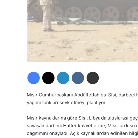
Facebook
X
LinkedIn
VKontakte
E-Posta ile paylaş
Mısır Cumhurbaşkanı Abdülfettah es-Sisi, darbeci 
yapımı tankları sevk etmeyi planlıyor.
Mısır kaynaklarına göre Sisi, Libya’da uluslarası g
savaşan darbeci Hafter kuvvetlerine, Mısır ordusu
dağıtımını onayladı. Açık kaynaklardan edinilen bilg