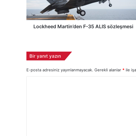
e
e
d
M
a
Lockheed Martin’den F-35 ALIS sözleşmesi
r
t
i
n
Bir yanıt yazın
’
d
E-posta adresiniz yayınlanmayacak.
Gerekli alanlar
*
ile iş
e
n
Y
F
-
o
3
r
5
u
A
L
m
I
*
S
s