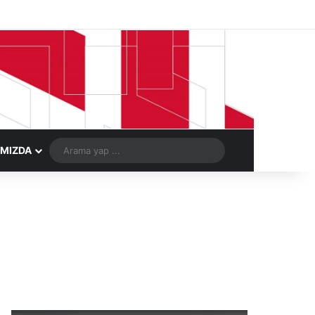
Facebook
X
LinkedIn
YouTube
Instagram
Telegram
Kayıt Ol
Rastgele Ma
Arama
IMIZDA
yap
...