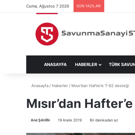
Cuma, Ağustos 7 2026
SON YAZILAR:
ANASAYFA
HABERLER
TÜRK SAVU
Anasayfa
/
Haberler
/
Mısır’dan Hafter’e T-62 desteği
Mısır’dan Hafter’
Anıl ŞAHİN
19 Aralık 2019
Bir dakikadan az