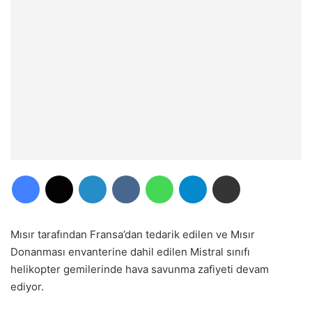
Facebook
X
LinkedIn
VKontakte
WhatsApp
Telegram
E-Posta ile paylaş
Mısır tarafından Fransa’dan tedarik edilen ve Mısır
Donanması envanterine dahil edilen Mistral sınıfı
helikopter gemilerinde hava savunma zafiyeti devam
ediyor.