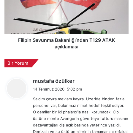
m
i
a
p
n
i
ı
n
n
S
L
a
i
v
Filipin Savunma Bakanlığı’ndan T129 ATAK
d
u
açıklaması
e
n
r
m
Bir Yorum
i
a
A
B
S
a
d
mustafa özülker
E
k
e
L
14 Temmuz 2020, 5:02 pm
a
d
S
n
Saldım çayıra mevlam kayıra. Üzeride binden fazla
i
A
l
personel var, bulunmaz nimet hedef teşkil ediyor.
k
N
ı
O gemiler bir iki phalanx’la nasıl korunacak. Cip
i
ğ
üstüne monte Avengerin güverteye tutturulmasının
ı
:
dezavantajları dış açık basında yeterince yazıldı.
’
Denizaltı ve su üstü gemilerinin tamamamını refakat
n