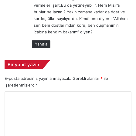
vermeleri şart.Bu da yetmeyebilir. Hem Mısır’a
d
bunlar ne lazım ? Yakın zamana kadar da dost ve
a
kardeş ülke sayılıyordu. Kimdi onu diyen : “Allahım
n
sen beni dostlarımdan koru, ben düşmanımın
T
1
icabına kendim bakarım” diyen?
2
Yanıtla
9
A
T
A
Bir yanıt yazın
K
a
E-posta adresiniz yayınlanmayacak.
Gerekli alanlar
*
ile
ç
işaretlenmişlerdir
ı
k
Y
l
o
a
r
m
a
u
s
m
ı