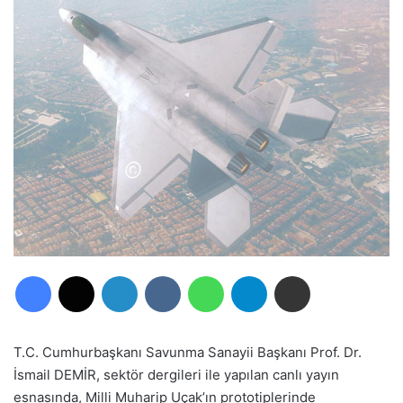
Facebook
X
LinkedIn
VKontakte
WhatsApp
Telegram
E-Posta ile paylaş
T.C. Cumhurbaşkanı Savunma Sanayii Başkanı Prof. Dr.
İsmail DEMİR, sektör dergileri ile yapılan canlı yayın
esnasında, Milli Muharip Uçak’ın prototiplerinde