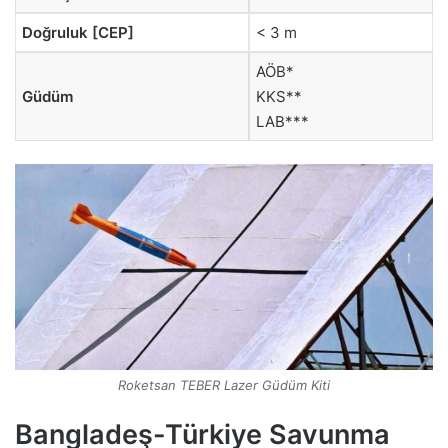
Doğruluk [CEP]
< 3 m
AÖB*
Güdüm
KKS**
LAB***
Roketsan TEBER Lazer Güdüm Kiti
Bangladeş-Türkiye Savunma