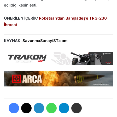
edildiği kesinleşti.
ÖNERİLEN İÇERİK:
Roketsan’dan Bangladeş’e TRG-230
İhracatı
KAYNAK:
SavunmaSanayiST.com
Facebook
X
LinkedIn
WhatsApp
Telegram
E-Posta ile paylaş