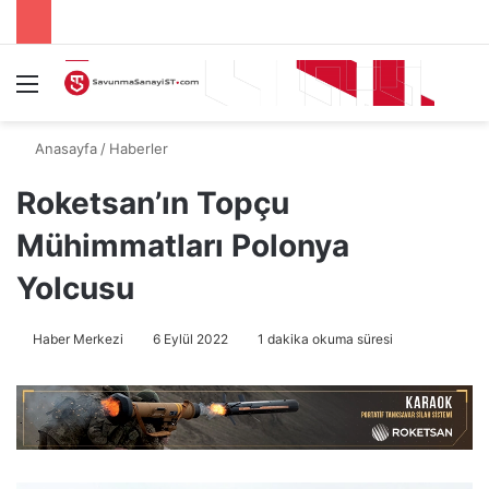
Menü
A
Anasayfa
/
Haberler
Roketsan’ın Topçu
Mühimmatları Polonya
Yolcusu
Haber Merkezi
6 Eylül 2022
1 dakika okuma süresi