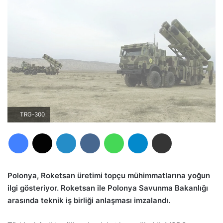
TRG-300
Facebook
X
LinkedIn
VKontakte
WhatsApp
Telegram
E-Posta ile paylaş
Polonya, Roketsan üretimi topçu mühimmatlarına yoğun
ilgi gösteriyor. Roketsan ile Polonya Savunma Bakanlığı
arasında teknik iş birliği anlaşması imzalandı.