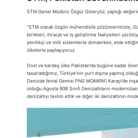
STM Genel Müdürü Özgür Güleryüz, yaptığı değerle
“STM olarak özgün mühendislik çözümlerimizle, Gü
birlikleri, ihracat ve iş geliştirme faaliyetleri yür
yenilikçi ve milli sistemlerle donatırken, elde etti
ülkelerle paylaşıyoruz.
Dost ve kardeş ülke Pakistan’da bugüne kadar öneml
tasarladığımız, Türkiye’nin yurt dışına yapmış oldu
Denizde İkmal Gemisi PNS MOAWIN’i Karaçi’de inşa e
olduğu Agosta 90B Sınıfı Denizaltıların modernizas
denizaltıyı teslim ettik ve diğer iki denizaltının mo