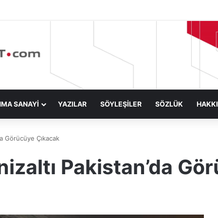
NMA SANAYİ
YAZILAR
SÖYLEŞİLER
SÖZLÜK
HAKK
da Görücüye Çıkacak
izaltı Pakistan’da Gö