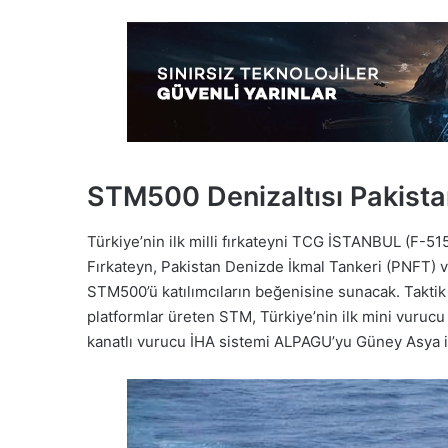
STM500 Denizaltısı Pakista
Türkiye’nin ilk milli fırkateyni TCG İSTANBUL (F-515)
Fırkateyn, Pakistan Denizde İkmal Tankeri (PNFT) ve
STM500’ü katılımcıların beğenisine sunacak. Taktik
platformlar üreten STM, Türkiye’nin ilk mini vuruc
kanatlı vurucu İHA sistemi ALPAGU’yu Güney Asya i