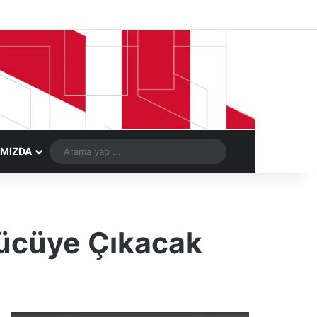
Facebook
X
LinkedIn
YouTube
Instagram
Telegram
Kayıt Ol
Rastgele Ma
Arama
IMIZDA
yap
...
rücüye Çıkacak