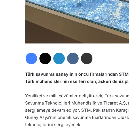
Facebook
X
LinkedIn
VKontakte
E-Posta ile paylaş
Türk savunma sanayiinin öncü firmalarından STM,
Türk mühendislerinin eserleri olan; askeri deniz pl
Yenilikçi ve milli çözümler geliştirerek, Türk savu
Savunma Teknolojileri Mühendislik ve Ticaret A.Ş, mil
sergilemeye devam ediyor. STM, Pakistan’ın Karaçi
Güney Asya’nın önemli savunma fuarlarından Uluslar
teknolojilerini sergileyecek.