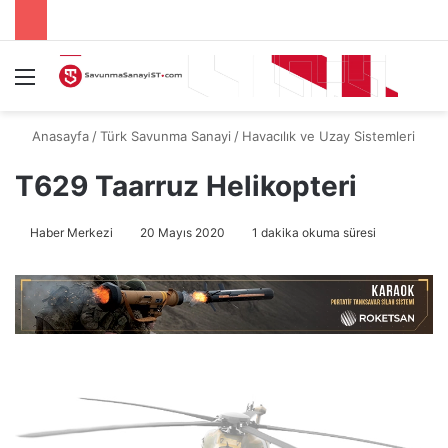
Menü
A
Anasayfa
/
Türk Savunma Sanayi
/
Havacılık ve Uzay Sistemleri
T629 Taarruz Helikopteri
Haber Merkezi
20 Mayıs 2020
1 dakika okuma süresi