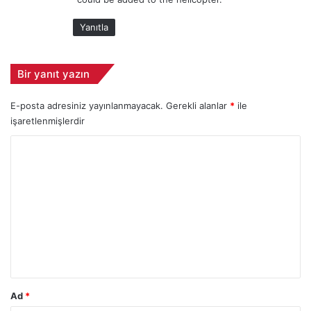
i
r
:
ı
Yanıtla
n
ı
“
Bir yanıt yazın
a
ş
E-posta adresiniz yayınlanmayacak.
Gerekli alanlar
*
ile
ı
işaretlenmişlerdir
r
ı
Y
”
e
o
t
r
k
u
i
l
m
e
*
m
e
d
Ad
*
i