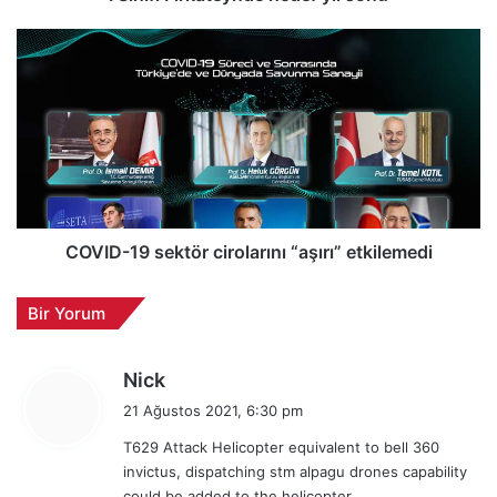
k
a
C
t
O
e
V
y
I
n
D
d
-
e
1
h
9
e
s
d
e
COVID-19 sektör cirolarını “aşırı” etkilemedi
e
k
f
t
Bir Yorum
y
ö
ı
r
l
c
d
Nick
s
i
e
21 Ağustos 2021, 6:30 pm
o
r
d
n
o
T629 Attack Helicopter equivalent to bell 360
i
u
l
invictus, dispatching stm alpagu drones capability
k
a
could be added to the helicopter.