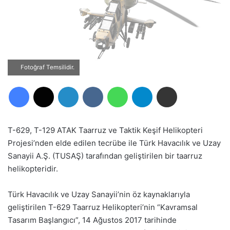
Fotoğraf Temsilidir.
Facebook
X
LinkedIn
VKontakte
WhatsApp
Telegram
E-Posta ile paylaş
T-629, T-129 ATAK Taarruz ve Taktik Keşif Helikopteri
Projesi’nden elde edilen tecrübe ile Türk Havacılık ve Uzay
Sanayii A.Ş. (TUSAŞ) tarafından geliştirilen bir taarruz
helikopteridir.
Türk Havacılık ve Uzay Sanayii’nin öz kaynaklarıyla
geliştirilen T-629 Taarruz Helikopteri’nin “Kavramsal
Tasarım Başlangıcı”, 14 Ağustos 2017 tarihinde