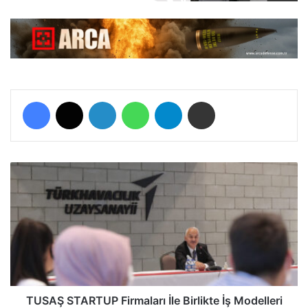
Facebook
X
LinkedIn
WhatsApp
Telegram
E-Posta ile paylaş
T
U
S
A
Ş
S
T
A
R
T
TUSAŞ STARTUP Firmaları İle Birlikte İş Modelleri