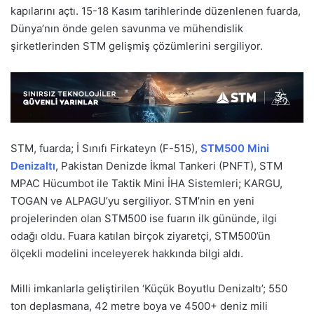
kapılarını açtı. 15-18 Kasım tarihlerinde düzenlenen fuarda,
Dünya’nın önde gelen savunma ve mühendislik
şirketlerinden STM gelişmiş çözümlerini sergiliyor.
STM, fuarda; İ Sınıfı Firkateyn (F-515),
STM500 Mini
Denizaltı
, Pakistan Denizde İkmal Tankeri (PNFT), STM
MPAC Hücumbot ile Taktik Mini İHA Sistemleri; KARGU,
TOGAN ve ALPAGU’yu sergiliyor. STM’nin en yeni
projelerinden olan STM500 ise fuarın ilk gününde, ilgi
odağı oldu. Fuara katılan birçok ziyaretçi, STM500’ün
ölçekli modelini inceleyerek hakkında bilgi aldı.
Milli imkanlarla geliştirilen ‘Küçük Boyutlu Denizaltı’; 550
ton deplasmana, 42 metre boya ve 4500+ deniz mili