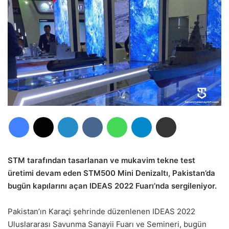
Facebook
X
LinkedIn
VKontakte
WhatsApp
Telegram
E-Posta ile paylaş
STM tarafından tasarlanan ve mukavim tekne test
üretimi devam eden STM500 Mini Denizaltı, Pakistan’da
bugün kapılarını açan IDEAS 2022 Fuarı’nda sergileniyor.
Pakistan’ın Karaçi şehrinde düzenlenen IDEAS 2022
Uluslararası Savunma Sanayii Fuarı ve Semineri, bugün