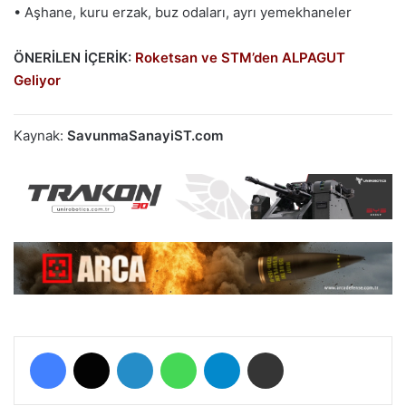
• Aşhane, kuru erzak, buz odaları, ayrı yemekhaneler
ÖNERİLEN İÇERİK:
Roketsan ve STM’den ALPAGUT
Geliyor
Kaynak:
SavunmaSanayiST.com
Facebook
X
LinkedIn
WhatsApp
Telegram
E-Posta ile paylaş