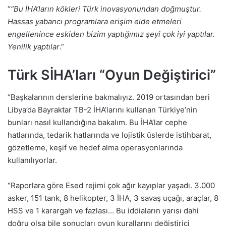
“
“Bu İHA’ların kökleri Türk inovasyonundan doğmuştur.
Hassas yabancı programlara erişim elde etmeleri
engellenince eskiden bizim yaptığımız şeyi çok iyi yaptılar.
Yenilik yaptılar
.”
Türk SİHA’ları “Oyun Değiştirici”
“Başkalarının derslerine bakmalıyız. 2019 ortasından beri
Libya’da Bayraktar TB-2 İHA’larını kullanan Türkiye’nin
bunları nasıl kullandığına bakalım. Bu İHA’lar cephe
hatlarında, tedarik hatlarında ve lojistik üslerde istihbarat,
gözetleme, keşif ve hedef alma operasyonlarında
kullanılıyorlar.
“Raporlara göre Esed rejimi çok ağır kayıplar yaşadı. 3.000
asker, 151 tank, 8 helikopter, 3 İHA, 3 savaş uçağı, araçlar, 8
HSS ve 1 karargah ve fazlası… Bu iddiaların yarısı dahi
doğru olsa bile sonuçları oyun kurallarını değiştirici