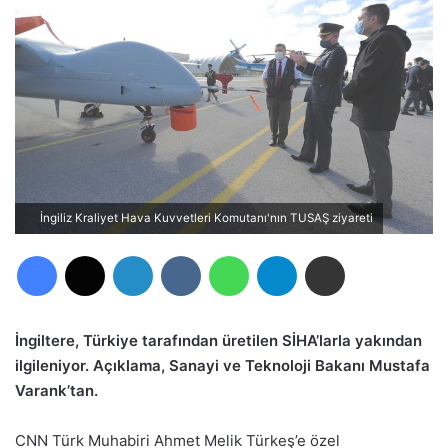
İngiliz Kraliyet Hava Kuvvetleri Komutanı'nın TUSAŞ ziyareti
Facebook
X
LinkedIn
VKontakte
WhatsApp
Telegram
E-Posta ile paylaş
İngiltere, Türkiye tarafından üretilen SİHA’larla yakından
ilgileniyor. Açıklama, Sanayi ve Teknoloji Bakanı Mustafa
Varank’tan.
CNN Türk Muhabiri Ahmet Melik Türkeş’e özel