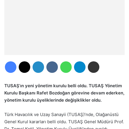
Facebook
X
LinkedIn
VKontakte
WhatsApp
Telegram
E-Posta ile paylaş
TUSAŞ’ın yeni yönetim kurulu belli oldu. TUSAŞ Yönetim
Kurulu Başkanı Rafet Bozdoğan görevine devam ederken,
yönetim kurulu üyeliklerinde değişiklikler oldu.
Türk Havacılık ve Uzay Sanayii (TUSAŞ)’nde, Olağanüstü
Genel Kurul kararları belli oldu. TUSAŞ Genel Müdürü Prof.
Dr. Temel Kotil, Yönetim Kurulu Üyeliği’nden ayrıldı.