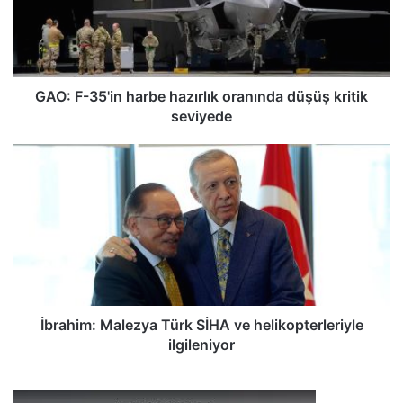
-
3
5
'
i
GAO: F-35'in harbe hazırlık oranında düşüş kritik
n
seviyede
h
a
İ
r
b
b
r
e
a
h
h
a
i
z
m
ı
:
r
M
l
a
İbrahim: Malezya Türk SİHA ve helikopterleriyle
ı
l
ilgileniyor
k
e
o
z
r
y