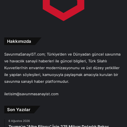
Hakkımızda
SavunmaSanayiST.com; Türkiye’den ve Dünyadan güncel savunma
ve havacılık sanayii haberleri ile güncel bilgileri, Türk Silahlı
Kuvvetleri’nin envanter modernizasyonunu ve üst düzey yetkililer
ile yapılan söyleşileri, kamuoyuyla paylaşmak amacıyla kurulan bir
savunma sanayii haber platformudur.
iletisim@savunmasanayist.com
Son Yazılar
6 Ağustos 2026
Trump’ın “Altın Filosu” İçin 275 Milyar Dolarlık Rekor