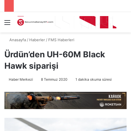
Menü
A
Anasayfa
/
Haberler
/
FMS Haberleri
Ürdün’den UH-60M Black
Hawk siparişi
Haber Merkezi
8 Temmuz 2020
1 dakika okuma süresi