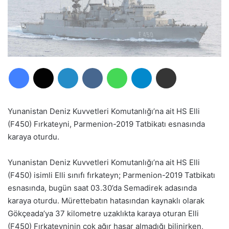
Facebook
X
LinkedIn
VKontakte
WhatsApp
Telegram
E-Posta ile paylaş
Yunanistan Deniz Kuvvetleri Komutanlığı’na ait HS Elli
(F450) Fırkateyni, Parmenion-2019 Tatbikatı esnasında
karaya oturdu.
Yunanistan Deniz Kuvvetleri Komutanlığı’na ait HS Elli
(F450) isimli Elli sınıfı fırkateyn; Parmenion-2019 Tatbikatı
esnasında, bugün saat 03.30’da Semadirek adasında
karaya oturdu. Mürettebatın hatasından kaynaklı olarak
Gökçeada’ya 37 kilometre uzaklıkta karaya oturan Elli
(F450) Fırkateyninin çok ağır hasar almadığı bilinirken,