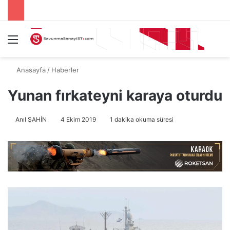
Menü
A
Anasayfa
/
Haberler
Yunan fırkateyni karaya oturdu
Anıl ŞAHİN
4 Ekim 2019
1 dakika okuma süresi