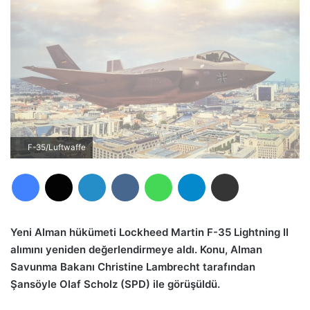
F-35/Luftwaffe
Facebook
X
LinkedIn
VKontakte
WhatsApp
Telegram
E-Posta ile paylaş
Yeni Alman hükümeti Lockheed Martin F-35 Lightning II
alımını yeniden değerlendirmeye aldı. Konu, Alman
Savunma Bakanı Christine Lambrecht tarafından
Şansöyle Olaf Scholz (SPD) ile görüşüldü.