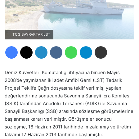
TCG BAYRAKTAR LST
Facebook
X
LinkedIn
VKontakte
WhatsApp
Telegram
E-Posta ile paylaş
Deniz Kuvvetleri Komutanlığı ihtiyacına binaen Mayıs
2008’de yayınlanan iki adet Amfibi Gemi (LST) Tedarik
Projesi Teklife Çağrı dosyasına teklif verilmiş, yapılan
değerlendirme sonucunda Savunma Sanayii İcra Komitesi
(SSİK) tarafından Anadolu Tersanesi (ADİK) ile Savunma
Sanayii Başkanlığı (SSB) arasında sözleşme görüşmelerine
başlanması kararı verilmiştir. Görüşmeler sonucu
sözleşme, 16 Haziran 2011 tarihinde imzalanmış ve üretim
takvimi 17 Haziran 2013 tarihinde başlamıştır.