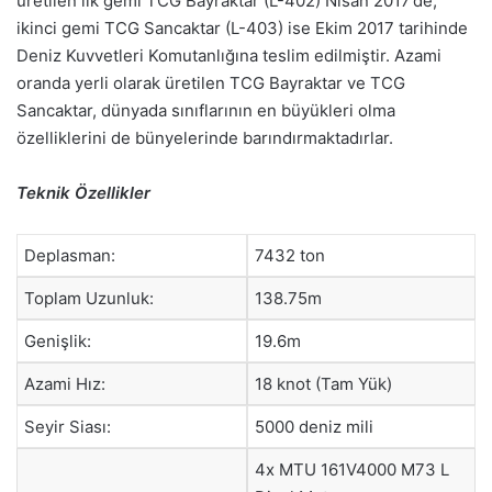
üretilen ilk gemi TCG Bayraktar (L-402) Nisan 2017’de,
ikinci gemi TCG Sancaktar (L-403) ise Ekim 2017 tarihinde
Deniz Kuvvetleri Komutanlığına teslim edilmiştir. Azami
oranda yerli olarak üretilen TCG Bayraktar ve TCG
Sancaktar, dünyada sınıflarının en büyükleri olma
özelliklerini de bünyelerinde barındırmaktadırlar.
Teknik Özellikler
Deplasman:
7432 ton
Toplam Uzunluk:
138.75m
Genişlik:
19.6m
Azami Hız:
18 knot (Tam Yük)
Seyir Siası:
5000 deniz mili
4x MTU 161V4000 M73 L