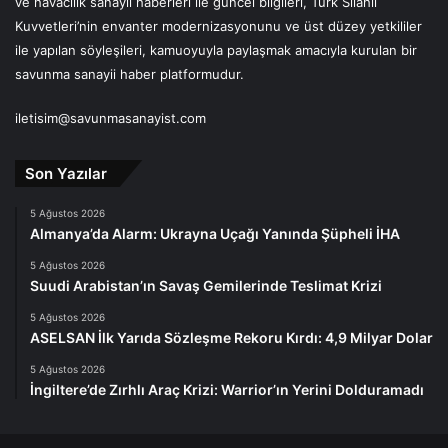
ve havacılık sanayii haberleri ile güncel bilgileri, Türk Silahlı
Kuvvetleri’nin envanter modernizasyonunu ve üst düzey yetkililer
ile yapılan söyleşileri, kamuoyuyla paylaşmak amacıyla kurulan bir
savunma sanayii haber platformudur.
iletisim@savunmasanayist.com
Son Yazılar
5 Ağustos 2026
Almanya’da Alarm: Ukrayna Uçağı Yanında Şüpheli İHA
5 Ağustos 2026
Suudi Arabistan’ın Savaş Gemilerinde Teslimat Krizi
5 Ağustos 2026
ASELSAN İlk Yarıda Sözleşme Rekoru Kırdı: 4,9 Milyar Dolar
5 Ağustos 2026
İngiltere’de Zırhlı Araç Krizi: Warrior’ın Yerini Dolduramadı