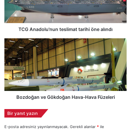
a
d
o
l
u
TCG Anadolu'nun teslimat tarihi öne alındı
'
n
B
u
o
n
z
t
d
e
o
s
ğ
l
a
i
n
m
v
a
e
Bozdoğan ve Gökdoğan Hava-Hava Füzeleri
t
G
t
ö
Bir yanıt yazın
a
k
r
d
E-posta adresiniz yayınlanmayacak.
Gerekli alanlar
*
ile
i
o