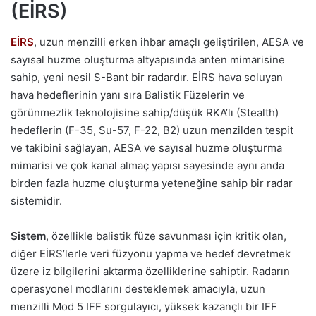
(EİRS)
EİRS
, uzun menzilli erken ihbar amaçlı geliştirilen, AESA ve
sayısal huzme oluşturma altyapısında anten mimarisine
sahip, yeni nesil S-Bant bir radardır. EİRS hava soluyan
hava hedeflerinin yanı sıra Balistik Füzelerin ve
görünmezlik teknolojisine sahip/düşük RKA’lı (Stealth)
hedeflerin (F-35, Su-57, F-22, B2) uzun menzilden tespit
ve takibini sağlayan, AESA ve sayısal huzme oluşturma
mimarisi ve çok kanal almaç yapısı sayesinde aynı anda
birden fazla huzme oluşturma yeteneğine sahip bir radar
sistemidir.
Sistem
, özellikle balistik füze savunması için kritik olan,
diğer EİRS’lerle veri füzyonu yapma ve hedef devretmek
üzere iz bilgilerini aktarma özelliklerine sahiptir. Radarın
operasyonel modlarını desteklemek amacıyla, uzun
menzilli Mod 5 IFF sorgulayıcı, yüksek kazançlı bir IFF