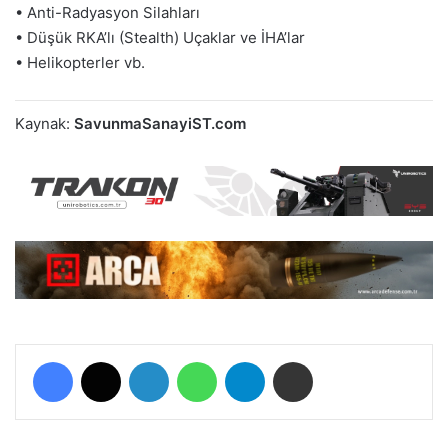
• Anti-Radyasyon Silahları
• Düşük RKA’lı (Stealth) Uçaklar ve İHA’lar
• Helikopterler vb.
Kaynak:
SavunmaSanayiST.com
Facebook
X
LinkedIn
WhatsApp
Telegram
E-Posta ile paylaş