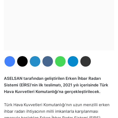
Facebook
X
LinkedIn
VKontakte
WhatsApp
Telegram
E-Posta ile paylaş
ASELSAN tarafından geliştirilen Erken İhbar Radarı
Sistemi (EİRS)’nin ilk teslimatı, 2021 yılı içerisinde Türk
Hava Kuvvetleri Komutanlığı’na gerçekleştirilecek.
Türk Hava Kuvvetleri Komutanlığı’nın uzun menzilli erken
ihbar radarı ihtiyacının milli imkanlarla karşılanması
amacıyla başlatılan Erken İhbar Radar Sistemi (EIRS)