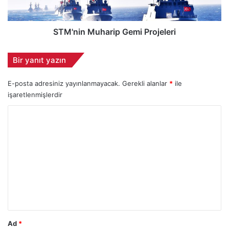
s
M
ı
u
n
h
STM'nin Muharip Gemi Projeleri
ı
a
a
r
Bir yanıt yazın
r
i
t
p
E-posta adresiniz yayınlanmayacak.
Gerekli alanlar
*
ile
t
G
ı
işaretlenmişlerdir
e
r
m
Y
ı
i
y
P
o
o
r
r
r
o
u
j
e
m
l
*
e
r
i
Ad
*