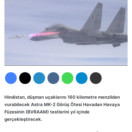
Facebook
X
LinkedIn
VKontakte
WhatsApp
Telegram
E-Posta ile paylaş
Hindistan, düşman uçaklarını 160 kilometre menzilden
vurabilecek Astra MK-2 Görüş Ötesi Havadan Havaya
Füzesinin (BVRAAM) testlerini yıl içinde
gerçekleştirecek.