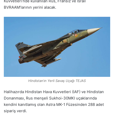
Kuvvetleri’nde kullanılan Rus, Fransız ve İsrail
BVRAAM’larının yerini alacak.
Hindistan’ın Yerli Savaş Uçağı TEJAS
Halihazırda Hindistan Hava Kuvvetleri (IAF) ve Hindistan
Donanması, Rus menşeli Sukhoi-30MKI uçaklarında
kendini kanıtlamış olan Astra MK-1 Füzesinden 288 adet
sipariş verdi.