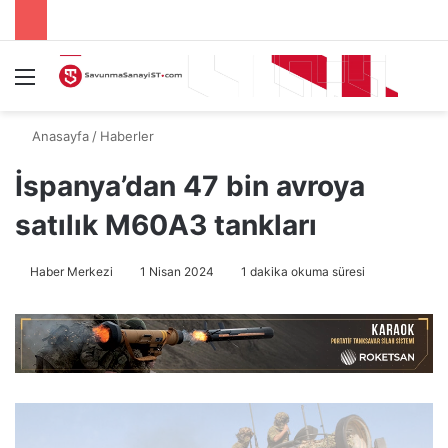
Menü
A
Anasayfa
/
Haberler
İspanya’dan 47 bin avroya
satılık M60A3 tankları
Haber Merkezi
1 Nisan 2024
1 dakika okuma süresi