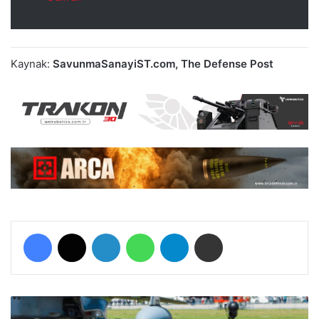
Kaynak:
SavunmaSanayiST.com, The Defense Post
Facebook
X
LinkedIn
WhatsApp
Telegram
E-Posta ile paylaş
O
l