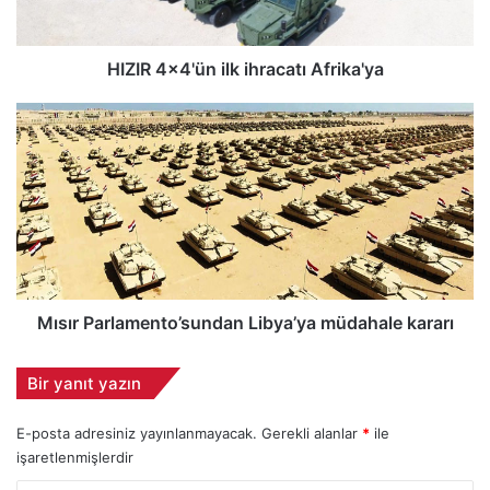
4
'
ü
HIZIR 4x4'ün ilk ihracatı Afrika'ya
n
i
M
l
ı
k
s
i
ı
h
r
r
P
a
a
c
r
a
l
t
a
Mısır Parlamento’sundan Libya’ya müdahale kararı
ı
m
A
e
Bir yanıt yazın
f
n
r
t
E-posta adresiniz yayınlanmayacak.
Gerekli alanlar
*
ile
i
o
k
işaretlenmişlerdir
’
a
s